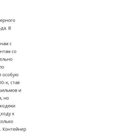
нерного
да. В
т
нам с
нтам со
тельно
по
л особую
0-х, став
фильмов и
, но
 кодеки
ходу к
колько
. Контейнер