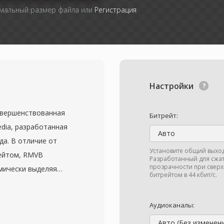
имальный размер файла или
Регистрация
Настройки
совершенствованная
Битрейт:
dia, разработанная
Авто
да. В отличие от
Установите общий выход
ейтом, RMVB
Разработанный для сжат
прозрачности при свер
мически выделяя
битрейтом в 44 кбит/с.
окой подвижностью и
м фрагментам со
Аудиоканалы:
Такой подход
Авто (Без изменен