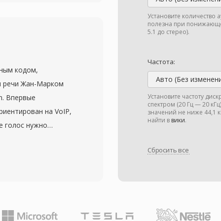
уальное качество при
 по сравнению с
Установите количество 
полезна при понижающе
ейтом. RMVB приобрёл
5.1 до стерео).
чной и Юго-
ав широко
Частота:
ным кодом,
транения
Авто (Без изменен
я речи Жан-Марком
нного контента в
Установите частоту дис
n. Впервые
ускания, но высокими
спектром (20 Гц — 20 кГ
риентирован на VoIP,
ормат обычно
значений не ниже 44,1
найти в
вики
.
е голос нужно
Video 10,
-файлы оборачивают
по подходу к сжатию.
Сбросить все
р Ogg, сочетая
е потоки субтитров и
ожностями потоковой
для распространения
стоты дискретизации
охраняет потоко-
 16 кГц и
ia, предоставляя при
е кодирование с
кодированию с