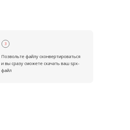
3
Позвольте файлу сконвертироваться
и вы сразу сможете скачать ваш spx-
файл