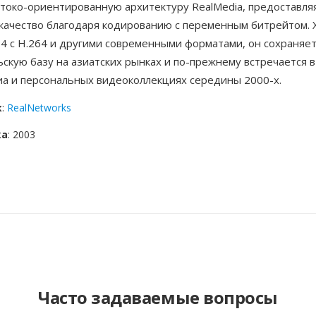
отоко-ориентированную архитектуру RealMedia, предоставля
качество благодаря кодированию с переменным битрейтом.
4 с H.264 и другими современными форматами, он сохраняе
скую базу на азиатских рынках и по-прежнему встречается в
иа и персональных видеоколлекциях середины 2000-х.
к
:
RealNetworks
ка
: 2003
Часто задаваемые вопросы