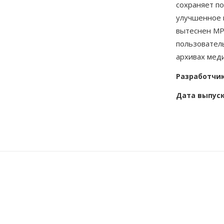
сохраняет п
улучшенное 
вытеснен MP
пользователь
архивах мед
Разработчи
Дата выпус