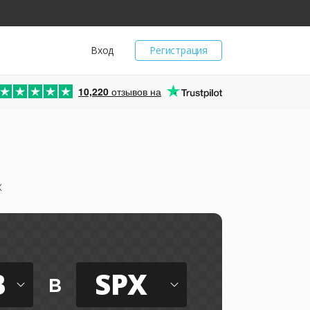
Вход
Регистрация
10,220
отзывов на
x
B
SPX
в