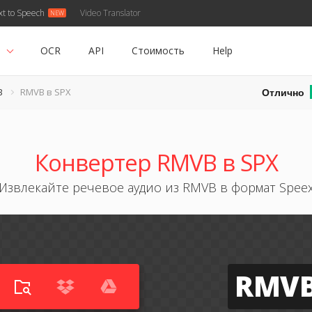
xt to Speech
Video Translator
ь
OCR
API
Стоимость
Help
Отлично
B
RMVB в SPX
Конвертер RMVB в SPX
Извлекайте речевое аудио из RMVB в формат Spee
RMV