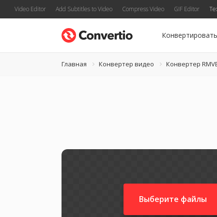
Video Editor
Add Subtitles to Video
Compress Video
GIF Editor
Te
Конвертироват
Главная
Конвертер видео
Конвертер RMV
Выберите файлы