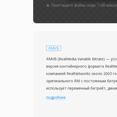
Перетащите файлы сюда. 1 GB макс
RMVB
RMVB (RealMedia Variable Bitrate) — у
версия контейнерного формата RealMe
компанией RealNetworks около 2003 го
оригинального RM с постоянным битр
использует переменный битрейт, дина
больше данных сложным сценам с выс
подробнее
детализацией и меньше бит — просты
статичными кадрами или переходами. 