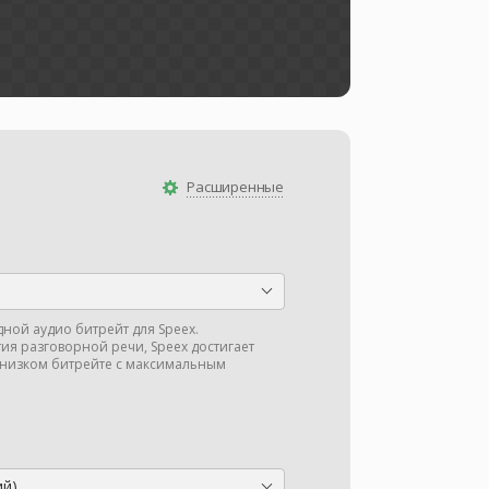
Расширенные
ной аудио битрейт для Speex.
ия разговорной речи, Speex достигает
хнизком битрейте с максимальным
ий)