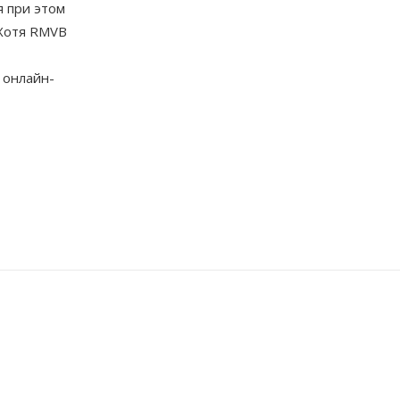
я при этом
 Хотя RMVB
т
 онлайн-