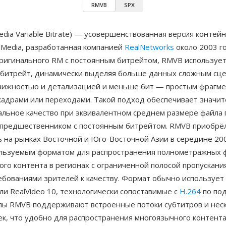
RMVB
SPX
dia Variable Bitrate) — усовершенствованная версия контей
lMedia, разработанная компанией
RealNetworks
около 2003 го
оригинального RM с постоянным битрейтом, RMVB используе
битрейт, динамически выделяя больше данных сложным сце
вижностью и детализацией и меньше бит — простым фрагме
кадрами или переходами. Такой подход обеспечивает значи
альное качество при эквивалентном среднем размере файла 
 предшественником с постоянным битрейтом. RMVB приобрё
 на рынках Восточной и Юго-Восточной Азии в середине 200
льзуемым форматом для распространения полнометражных 
го контента в регионах с ограниченной полосой пропускания
ебованиями зрителей к качеству. Формат обычно использует
или RealVideo 10, технологически сопоставимые с
H.264
по под
лы RMVB поддерживают встроенные потоки субтитров и нес
к, что удобно для распространения многоязычного контента