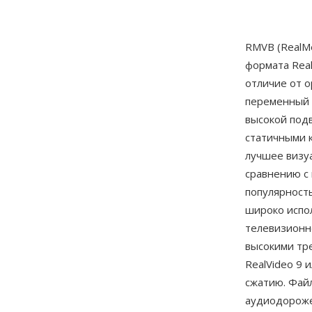
RMVB (RealMe
формата Rea
отличие от 
переменный 
высокой под
статичными 
лучшее визу
сравнению с
популярность
широко испо
телевизионно
высокими тр
RealVideo 9 
сжатию. Фай
аудиодороже