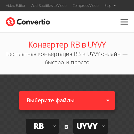
Video Editor
Add Subtitles to Video
Compress Video
Ещё
Конвертер RB в UYVY
Бесплатная конвертация RB в UYVY онлайн —
быстро и просто
Выберите файлы
RB
UYVY
в