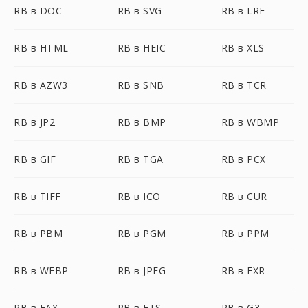
RB в DOC
RB в SVG
RB в LRF
RB в HTML
RB в HEIC
RB в XLS
RB в AZW3
RB в SNB
RB в TCR
RB в JP2
RB в BMP
RB в WBMP
RB в GIF
RB в TGA
RB в PCX
RB в TIFF
RB в ICO
RB в CUR
RB в PBM
RB в PGM
RB в PPM
RB в WEBP
RB в JPEG
RB в EXR
RB в FAX
RB в FTS
RB в G3