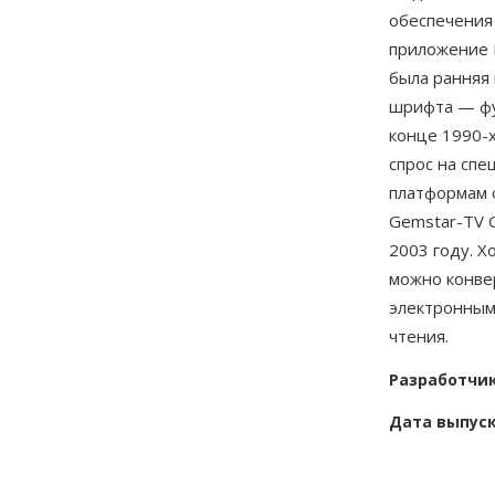
обеспечения 
приложение 
была ранняя 
шрифта — фу
конце 1990-
спрос на сп
платформам 
Gemstar-TV G
2003 году. Х
можно конве
электронным
чтения.
Разработчи
Дата выпус