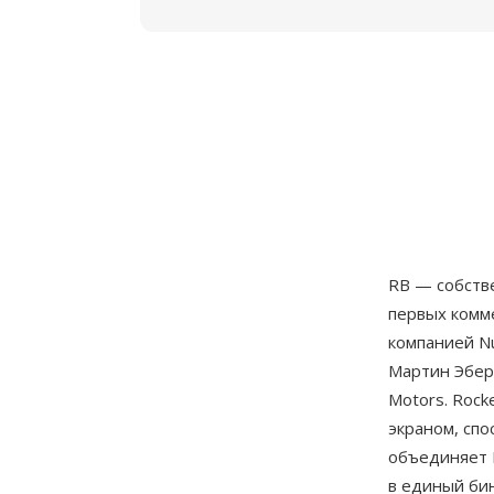
RB — собств
первых комм
компанией N
Мартин Эбер
Motors. Rock
экраном, спо
объединяет 
в единый би