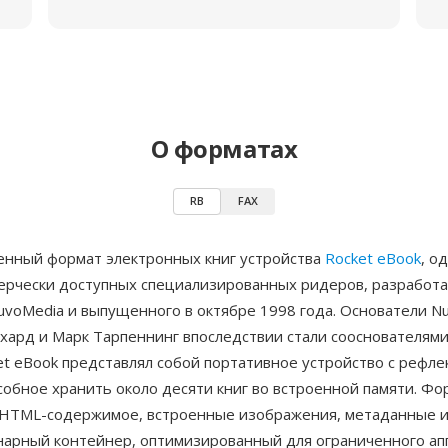
О форматах
RB
FAX
енный формат электронных книг устройства
Rocket eBook
, о
ерчески доступных специализированных ридеров, разработ
uvoMedia и выпущенного в октябре 1998 года. Основатели N
хард и Марк Тарпеннинг впоследствии стали сооснователями
et eBook представлял собой портативное устройство с рефл
собное хранить около десяти книг во встроенной памяти. Фо
HTML-содержимое, встроенные изображения, метаданные и
нарный контейнер, оптимизированный для ограниченного ап