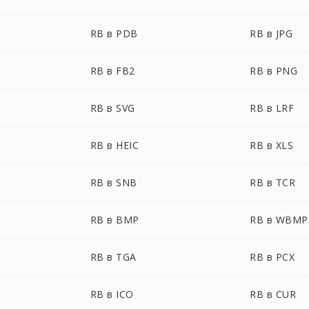
RB в PDB
RB в JPG
RB в FB2
RB в PNG
RB в SVG
RB в LRF
RB в HEIC
RB в XLS
RB в SNB
RB в TCR
RB в BMP
RB в WBMP
RB в TGA
RB в PCX
RB в ICO
RB в CUR