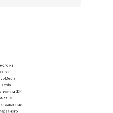
дного из
анного
uvoMedia
 Tesla
ективным ЖК-
рмат RB
 оглавление
паратного