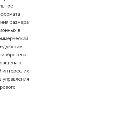
ольное
 формата
ения размера
ионных в
коммерческий
следующим
приобретена
кращена в
 интерес, их
в управления
фрового