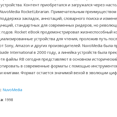
устройства. Контент приобретался и загружался через наст
NuvoMedia RocketLibrarian. Примечательным преимуществом
поддержка закладок, аннотаций, словарного поиска и измен
нкций, стандартных для современных ридеров, но революц
х годов. Rocket eBook продемонстрировал жизнеспособный 
ециализированные устройства для чтения, проложив путь по
от Sony, Amazon и других производителей. NuvoMedia была 
uide International в 2000 году, а линейка устройств была пре
отя файлы RB сегодня представляют в основном исторический
ртировать в современные форматы с помощью инструменто
и книгами. Формат остается значимой вехой в эволюции ци
к
:
NuvoMedia
ка
: 1998