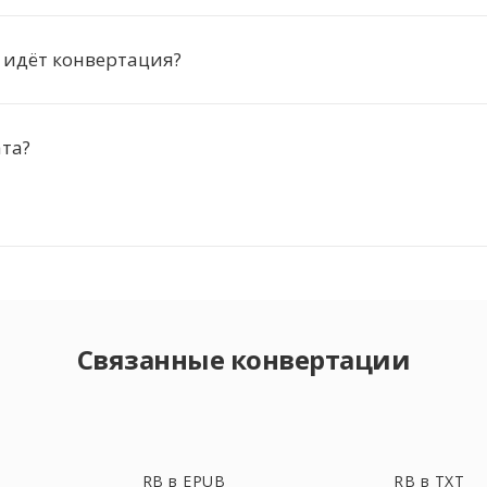
 идёт конвертация?
ата?
Связанные конвертации
RB в EPUB
RB в TXT