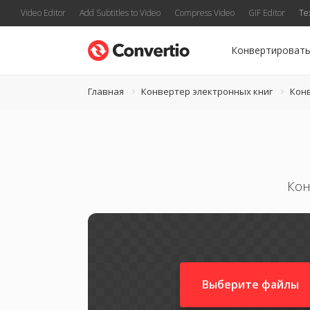
Video Editor
Add Subtitles to Video
Compress Video
GIF Editor
Te
Конвертироват
Главная
Конвертер электронных книг
Кон
Кон
Выберите файлы