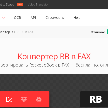
xt to Speech
Video Translator
ь
OCR
API
Стоимость
Help
Отлично
вертер RB
RB в FAX
Конвертер RB в FAX
вертировать Rocket eBook в FAX — бесплатно, он
RB