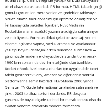
ekrana sahip, dahili belleğinde yaklaşık ön kitap saklayabilen
bir el cihazı olarak tasarladı. RB formatı, HTML tabanlı içeriği
gömülü görüntüler, meta veriler ve içindekiler tablosuyla
birlikte cihazın sınırlı donanımı için optimize edilmiş tek bir
i̇kili kapsayıcıda paketler. İçerikler, NuvoMedia'nın
RocketLibrarian masaüstü yazılımı aracılığıyla satın alınıyor
ve indiriliyordu. Formatın dikkat çekici bir avantajı; yer imi
ekleme, açıklama yapma, sözlük araması ve ayarlanabilir
yazı tipi boyutu desteğini erken dönemde sunmasıydı —
günümüzde modern e-okuyucularda standart olan ancak
1990'ların sonlarında devrim niteliğinde olan özellikler.
Rocket eBook, özel okuma cihazları için uygulanabilir ticari
talebi göstererek Sony, Amazon ve diğerlerinin sonraki
platformlarına zemin hazırladı. NuvoMedia 2000 yılında
Gemstar-TV Guide International tarafından satın alındı ve
şirket 2003'te cihaz serisini durdurdu. RB dosyaları
günümüzde büyük ölçüde tarihsel bir merak konusu olsa da
e-kitap yönetim araçlarıyla modern formatlara