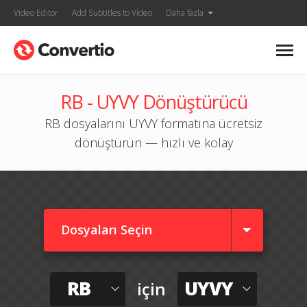
Video Editor
Add Subtitles to Video
Daha fazla
RB - UYVY Dönüştürücü
RB dosyalarını UYVY formatına ücretsiz
dönüştürün — hızlı ve kolay
Dosyaları Seçin
RB
UYVY
için