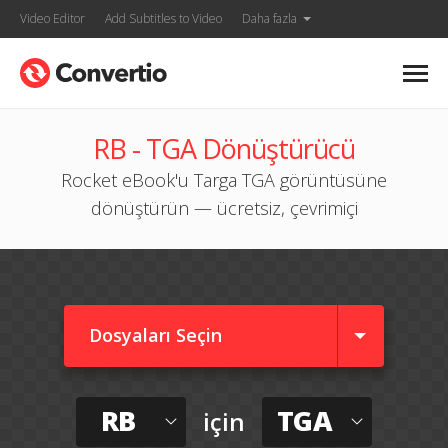
Video Editor
Add Subtitles to Video
Daha fazla
RB - TGA Dönüştürücü
Rocket eBook'u Targa TGA görüntüsüne
dönüştürün — ücretsiz, çevrimiçi
Dosyaları Seçin
RB
TGA
için