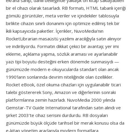
ekrana sahip, dahili belleğinde yaklaşık ön kitap saklayabilen
bir el cihazı olarak tasarladı. RB formatı, HTML tabanlı içeriği
gömülü görüntüler, meta veriler ve içindekiler tablosuyla
birlikte cihazın sınırlı donanımı için optimize edilmiş tek bir
i̇kili kapsayıcıda paketler. İçerikler, NuvoMedia'nın
RocketLibrarian masaüstü yazılımı aracılığıyla satın alınıyor
ve indiriliyordu. Formatın dikkat çekici bir avantajı; yer imi
ekleme, açıklama yapma, sözlük araması ve ayarlanabilir
yazı tipi boyutu desteğini erken dönemde sunmasıydı —
günümüzde modern e-okuyucularda standart olan ancak
1990'ların sonlarında devrim niteliğinde olan özellikler.
Rocket eBook, özel okuma cihazları için uygulanabilir ticari
talebi göstererek Sony, Amazon ve diğerlerinin sonraki
platformlarına zemin hazırladı. NuvoMedia 2000 yılında
Gemstar-TV Guide International tarafından satın alındı ve
şirket 2003'te cihaz serisini durdurdu. RB dosyaları
günümüzde büyük ölçüde tarihsel bir merak konusu olsa da
e-kitap yönetim araçlarıyla modern formatlara