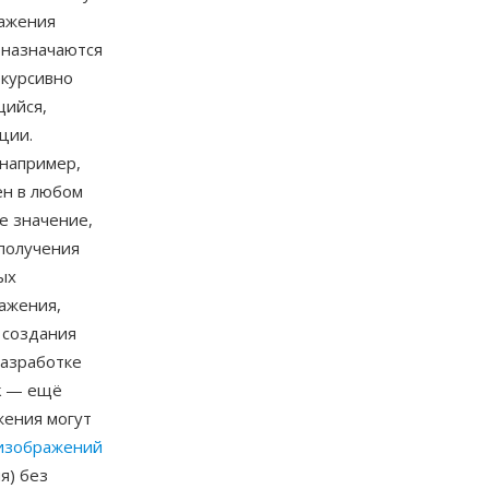
ражения
 назначаются
екурсивно
щийся,
ции.
например,
нён в любом
е значение,
 получения
ых
ажения,
 создания
разработке
ck — ещё
жения могут
изображений
я) без