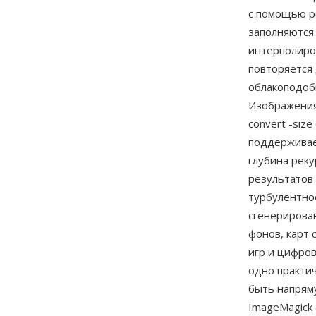
с помощью р
заполняются
интерполиро
повторяется
облакоподоб
Изображения
convert -siz
поддерживае
глубина рек
результатов 
турбулентно
сгенерирован
фонов, карт
игр и цифро
одно практи
быть напрям
ImageMagick 