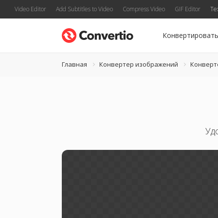
Video Editor
Add Subtitles to Video
Compress Video
GIF Editor
Te
Конвертироват
Главная
Конвертер изображений
Конверт
Уд