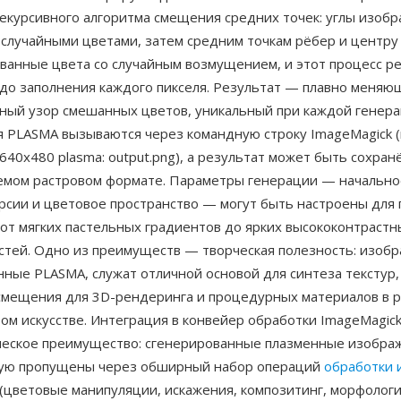
екурсивного алгоритма смещения средних точек: углы изоб
 случайными цветами, затем средним точкам рёбер и центру
ванные цвета со случайным возмущением, и этот процесс р
 до заполнения каждого пикселя. Результат — плавно меняю
ный узор смешанных цветов, уникальный при каждой генера
 PLASMA вызываются через командную строку ImageMagick (
e 640x480 plasma: output.png), а результат может быть сохра
мом растровом формате. Параметры генерации — начально
урсии и цветовое пространство — могут быть настроены для
от мягких пастельных градиентов до ярких высококонтрастн
стей. Одно из преимуществ — творческая полезность: изобр
ные PLASMA, служат отличной основой для синтеза текстур,
 смещения для 3D-рендеринга и процедурных материалов в 
вом искусстве. Интеграция в конвейер обработки ImageMagi
ческое преимущество: сгенерированные плазменные изобра
ую пропущены через обширный набор операций
обработки 
(цветовые манипуляции, искажения, композитинг, морфологи