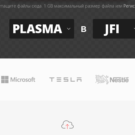
тащите файлы сюда. 1 GB максимальный размер файла или
Регис
PLASMA
JFI
в