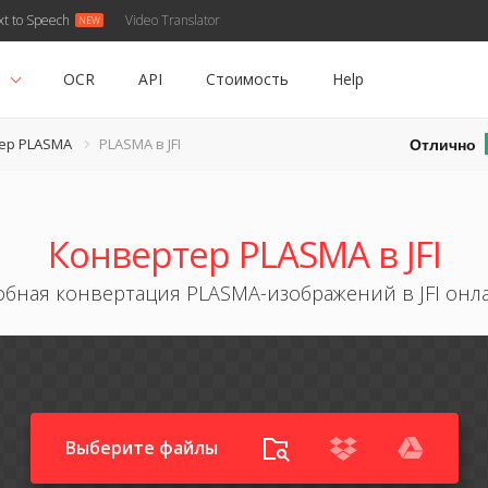
xt to Speech
Video Translator
ь
OCR
API
Стоимость
Help
Отлично
ер PLASMA
PLASMA в JFI
Конвертер PLASMA в JFI
обная конвертация PLASMA-изображений в JFI онл
Выберите файлы