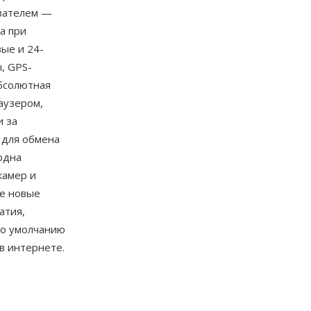
ователем —
а при
ые и 24-
, GPS-
бсолютная
аузером,
и за
 для обмена
одна
камер и
ее новые
атия,
по умолчанию
в интернете.