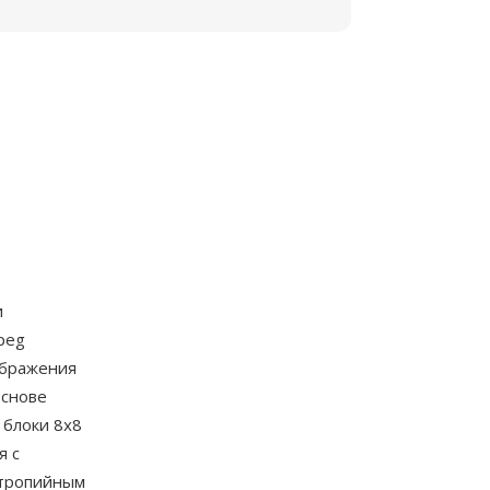
и
peg
ображения
основе
 блоки 8x8
я с
нтропийным