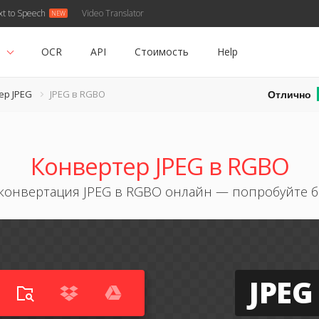
xt to Speech
Video Translator
ь
OCR
API
Стоимость
Help
Отлично
ер JPEG
JPEG в RGBO
Конвертер JPEG в RGBO
конвертация JPEG в RGBO онлайн — попробуйте 
JPEG