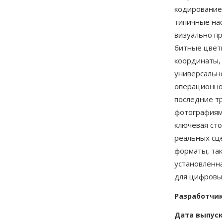
кодирование
типичные на
визуально п
битные цветн
координаты,
универсальн
операционно
последние т
фотографиям
ключевая сто
реальных сц
форматы, та
установленна
для цифровы
Разработчи
Дата выпус