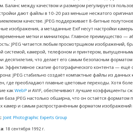
м. Баланс между качеством и размером регулируется польз
стройки дают файлы в 10-20 раз меньше несжатого оригинал
риемлемом качестве. JPEG поддерживает 8-битные полутонов
ые изображения, а метаданные Exif несут настройки камеры
 временные метки и миниатюры. Главное преимущество — а
ость: JPEG читается любым просмотрщиком изображений, бр
й системой, камерой, телефоном и принтером, выпущенным
ри десятилетия, что делает его самым безопасным форматом
и. Эффективное сжатие фотографического контента — ещё 
рона: JPEG стабильно создаёт компактные файлы из данных 
ен, где преобладают плавные цветовые переходы. Хотя бол
кие как
WebP
и AVIF, обеспечивают лучшие коэффициенты сж
я база JPEG настолько обширна, что он остаётся форматом 
х камер и самым распространённым форматом изображений 
к
:
Joint Photographic Experts Group
ка
: 18 сентября 1992 г.