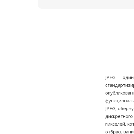
JPEG — один
стандартиз
опубликованн
функциональ
JPEG, обёрну
дискретного 
пикселей, к
отбрасывани