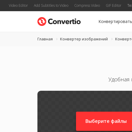
Video Editor
Add Subtitles to Video
Compress Video
GIF Editor
Te
Конвертироват
Главная
Конвертер изображений
Конверт
Удобная 
Выберите файлы