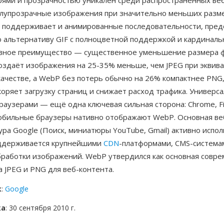
рями и прозрачностью уникален среди распространённых ве
олупрозрачные изображения при значительно меньших разме
 поддерживает и анимированные последовательности, пред
 альтернативу GIF с полноцветной поддержкой и кардинал
авное преимущество — существенное уменьшение размера 
создаёт изображения на 25-35% меньше, чем JPEG при эквив
ачестве, а WebP без потерь обычно на 26% компактнее PNG,
оряет загрузку страниц и снижает расход трафика. Универс
аузерами — ещё одна ключевая сильная сторона: Chrome, Fire
мобильные браузеры нативно отображают WebP. Основная ве
ра Google (Поиск, миниатюры YouTube, Gmail) активно испо
ддерживается крупнейшими
CDN
-платформами, CMS-система
бработки изображений. WebP утвердился как основная совр
 JPEG и PNG для веб-контента.
к
:
Google
ка
: 30 сентября 2010 г.