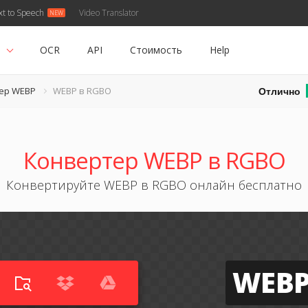
xt to Speech
Video Translator
ь
OCR
API
Стоимость
Help
Отлично
ер WEBP
WEBP в RGBO
Конвертер WEBP в RGBO
Конвертируйте WEBP в RGBO онлайн бесплатно
WEB