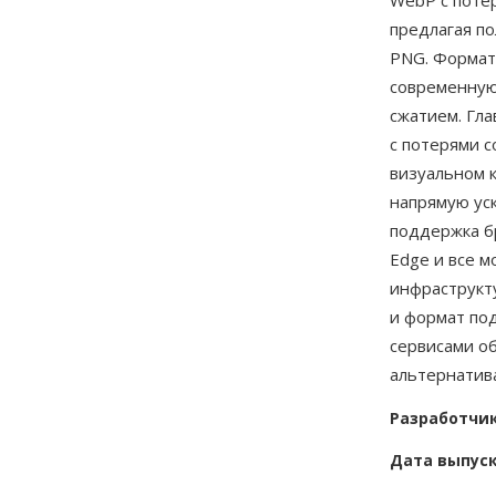
WebP с поте
предлагая п
PNG. Формат
современную
сжатием. Гл
с потерями 
визуальном к
напрямую уск
поддержка бр
Edge и все 
инфраструкту
и формат по
сервисами о
альтернатива
Разработчи
Дата выпус