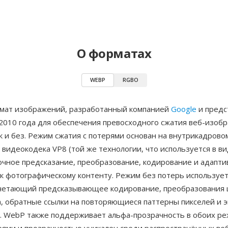
О форматах
WEBP
RGBO
ат изображений, разработанный компанией
Google
и предс
2010 года для обеспечения превосходного сжатия веб-изобр
к и без. Режим сжатия с потерями основан на внутрикадрово
видеокодека VP8 (той же технологии, что используется в в
очное предсказание, преобразование, кодирование и адапти
 к фотографическому контенту. Режим без потерь используе
очетающий предсказывающее кодирование, преобразования 
а, обратные ссылки на повторяющиеся паттерны пикселей и 
. WebP также поддерживает альфа-прозрачность в обоих р