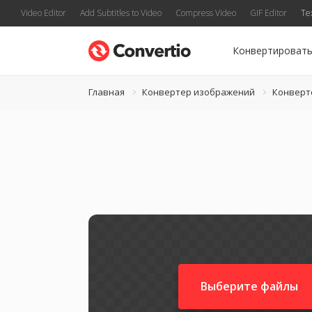
Video Editor
Add Subtitles to Video
Compress Video
GIF Editor
Te
Конвертироват
Главная
Конвертер изображений
Конверт
Выберите файлы