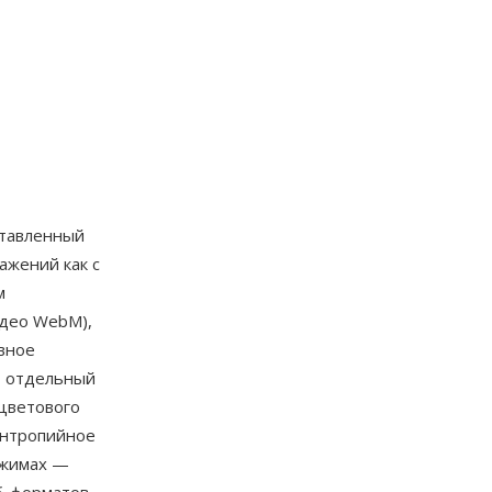
тавленный
ажений как с
м
идео WebM),
вное
т отдельный
цветового
энтропийное
ежимах —