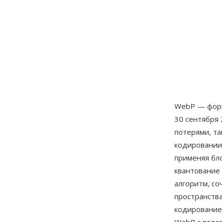
WebP — форм
30 сентября 
потерями, та
кодировании 
применяя бл
квантование
алгоритм, с
пространств
кодирование