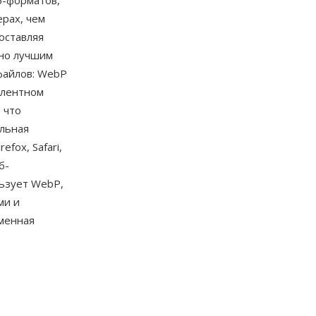
б-форматов,
рах, чем
оставляя
ьно лучшим
файлов: WebP
алентном
 что
альная
fox, Safari,
б-
льзует WebP,
ми и
еменная