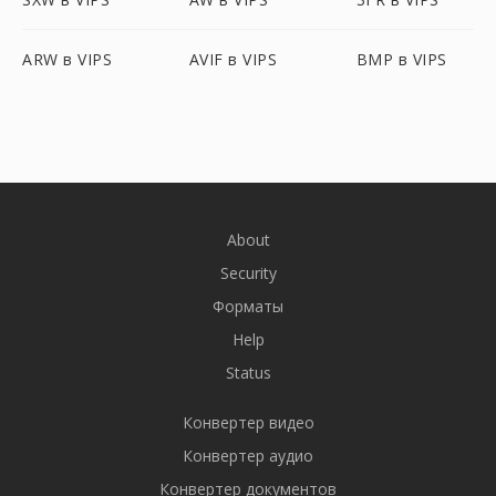
ARW в VIPS
AVIF в VIPS
BMP в VIPS
About
Security
Форматы
Help
Status
Конвертер видео
Конвертер аудио
Конвертер документов