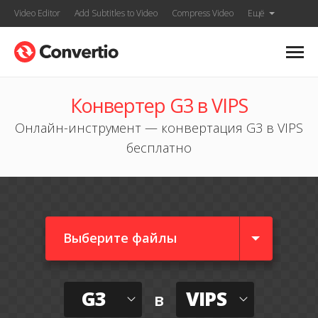
Video Editor
Add Subtitles to Video
Compress Video
Ещё
Конвертер G3 в VIPS
Онлайн-инструмент — конвертация G3 в VIPS
бесплатно
Выберите файлы
G3
VIPS
в