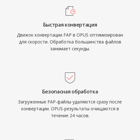
прозрачного качества примерно при вдвое
инструментами обработки сырых PCM-
меньшем битрейте, чем MP3, и превосходит
данных.
AAC при эквивалентных скоростях. А его
Быстрая конвертация
низкая задержка делает его обязательным
Движок конвертации FAP в OPUS оптимизирован
кодеком для WebRTC, поэтому каждый
для скорости. Обработка большинства файлов
современный браузер поставляется с
занимает секунды.
декодером Opus. WhatsApp, Discord, Zoom и
YouTube используют Opus для аудио в
реальном времени.
Безопасная обработка
Загруженные FAP-файлы удаляются сразу после
конвертации. OPUS-результаты очищаются в
течение 24 часов.