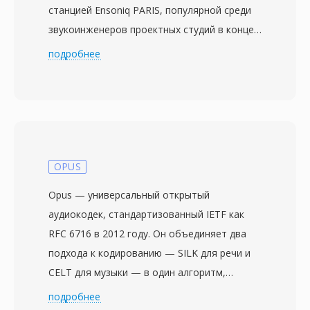
станцией Ensoniq PARIS, популярной среди
звукоинженеров проектных студий в конце
1990-х. В то время как стандартный PAF
подробнее
хранит данные сэмплов в порядке big-
endian, FAP меняет порядок байтов для
little-endian-архитектур, обеспечивая
прямое отображение в память на
процессорах Intel без затрат на
перестановку байтов во время выполнения.
OPUS
Полезная нагрузка — несжатая линейная
Opus — универсальный открытый
ИКМ с разрядностью до 24 бит и частотой
аудиокодек, стандартизованный IETF как
дискретизации до 96 кГц, сохраняющая
RFC 6716 в 2012 году. Он объединяет два
полное студийное качество. Поскольку этап
подхода к кодированию — SILK для речи и
сжатия с потерями отсутствует, записи
CELT для музыки — в один алгоритм,
выдерживают неограниченное количество
плавно переключающийся между ними в
подробнее
циклов редактирования без потери