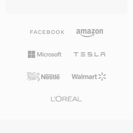
зависимости от типа контента и битрейта.
качества — критическое свойство при
Такая гибридная конструкция позволяет
записи и сведении. Утилита командной
Opus превосходить практически любой
строки SoX поддерживает чтение и запись
другой кодек в широком диапазоне
FAP, что делает её наиболее доступным
применений: голос с низкой задержкой при 6
инструментом для конвертации сессий
кбит/с, высококачественная музыка при 128
PARIS в современные форматы. Несмотря
кбит/с и всё, что между ними.
на нишевое происхождение, FAP
Поддерживаются битрейты от 6 до 510
демонстрирует грамотный инженерный
кбит/с, частота дискретизации до 48 кГц и
подход: заголовок минимален и
размеры кадров от 2,5 мс — минимальная
детерминирован, исключая
алгоритмическая задержка среди всех
неоднозначности, которые иногда
массовых аудиокодеков. Три преимущества
преследуют блочные контейнеры. Среди
делают Opus особенно убедительным. Он
преимуществ — побитовое сохранение
полностью свободен от роялти и открыт,
аудио, быстрый ввод-вывод на x86-
устраняя лицензионные барьеры
оборудовании благодаря нативному
проприетарных кодеков. Он достигает
порядку байтов и простая совместимость с