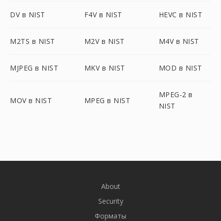
DV в NIST
F4V в NIST
HEVC в NIST
M2TS в NIST
M2V в NIST
M4V в NIST
MJPEG в NIST
MKV в NIST
MOD в NIST
MPEG-2 в
MOV в NIST
MPEG в NIST
NIST
About
Security
Форматы