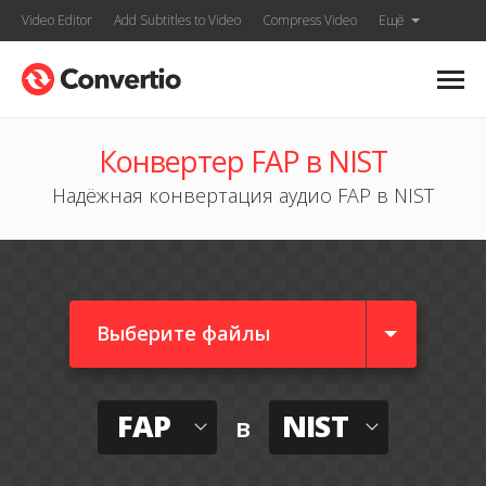
Video Editor
Add Subtitles to Video
Compress Video
Ещё
Конвертер FAP в NIST
Надёжная конвертация аудио FAP в NIST
Выберите файлы
FAP
NIST
в