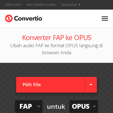
Video Editor
Add Subtitles to Video
Selanjutnya
Konverter FAP ke OPUS
Ubah audio FAP ke format OPUS langsung di
browser Anda
Pilih File
FAP
OPUS
untuk