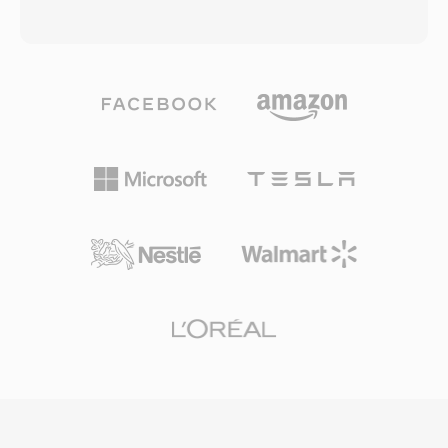
line SoX mempertahankan dukungan baca/tulis
Desain hibrida ini memungkinkan Opus
untuk FAP, menjadikannya tool yang paling
mengungguli hampir setiap codec lain di
mudah diakses untuk mengonversi sesi PARIS
berbagai penggunaan: suara latensi rendah
warisan ke format modern. Meskipun asalnya
pada 6 kbps, musik berkualitas tinggi pada 128
niche, FAP menunjukkan rekayasa yang solid:
kbps, dan segala sesuatu di antaranya. Format
header-nya minimal dan deterministik,
ini mendukung bitrate dari 6 hingga 510 kbps,
menghilangkan ambiguitas yang terkadang
sample rate hingga 48 kHz, dan ukuran frame
mengganggu kontainer berbasis chunk.
sekecil 2,5 ms, memberikannya latensi
Keunggulannya meliputi pelestarian audio bit-
algoritmik terendah dari codec audio
perfect, I/O yang cepat pada perangkat keras
mainstream mana pun. Tiga keunggulan
x86 berkat urutan byte native, dan
membuat Opus sangat menarik. Format ini
interoperabilitas yang mudah dengan tool PCM
sepenuhnya bebas royalti dan open-source,
mentah.
menghilangkan hambatan lisensi yang
menahan codec proprietary. Format ini
mencapai kualitas transparan pada sekitar
setengah bitrate MP3 dan mengalahkan AAC