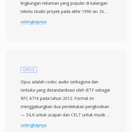
lingkungan rekaman yang populer di kalangan
teknisi studio proyek pada akhir 1990-an. Di
mana PAF standar menyimpan data sampel
selengkapnya
dalam urutan big-endian, FAP membalik tata
letak byte untuk arsitektur little-endian,
memungkinkan pemetaan memori langsung
pada prosesor berbasis Intel tanpa penalti
pertukaran byte saat runtime. Payload yang
mendasarinya adalah PCM linear tanpa
OPUS
kompresi hingga kedalaman 24-bit dan
Opus adalah codec audio serbaguna dan
sampling 96 kHz, mempertahankan fidelitas
terbuka yang distandardisasi oleh IETF sebagai
kelas studio secara penuh. Karena tidak ada
RFC 6716 pada tahun 2012. Format ini
tahap pengkodean lossy, rekaman dapat
menggabungkan dua pendekatan pengkodean
bertahan melalui siklus editing tak terbatas
— SILK untuk ucapan dan CELT untuk musik —
tanpa generational loss — properti kritis
menjadi satu algoritma yang memadukan
selengkapnya
selama tracking dan mixing. Utilitas command-
keduanya berdasarkan tipe konten dan bitrate.