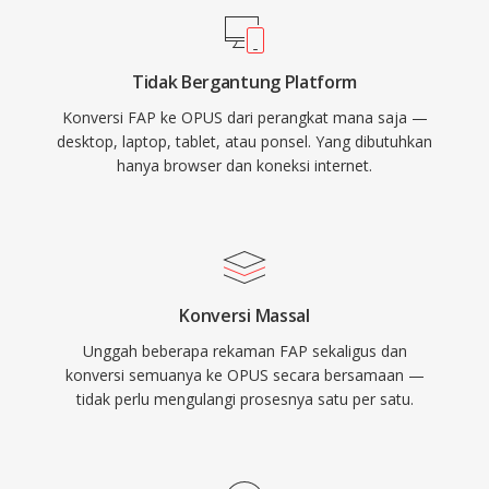
pada rate yang setara. Dan latensi rendahnya
menjadikannya codec wajib untuk WebRTC,
Tidak Bergantung Platform
sehingga setiap browser modern dilengkapi
Konversi FAP ke OPUS dari perangkat mana saja —
dengan decoder Opus. WhatsApp, Discord,
desktop, laptop, tablet, atau ponsel. Yang dibutuhkan
Zoom, dan YouTube semuanya mengandalkan
hanya browser dan koneksi internet.
Opus untuk audio real-time.
Konversi Massal
Unggah beberapa rekaman FAP sekaligus dan
konversi semuanya ke OPUS secara bersamaan —
tidak perlu mengulangi prosesnya satu per satu.