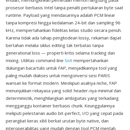
endian, memungkinkan pemetaan memori langsung pada
prosesor berbasis Intel tanpa penalti pertukaran byte saat
runtime. Payload yang mendasarinya adalah PCM linear
tanpa kompresi hingga kedalaman 24-bit dan sampling 96
kHz, mempertahankan fidelitas kelas studio secara penuh.
Karena tidak ada tahap pengkodean lossy, rekaman dapat
bertahan melalui siklus editing tak terbatas tanpa
generational loss — properti kritis selama tracking dan
mixing. Utilitas command-line
SoX
mempertahankan
dukungan baca/tulis untuk FAP, menjadikannya tool yang
paling mudah diakses untuk mengonversi sesi PARIS
warisan ke format modern. Meskipun asalnya niche, FAP
menunjukkan rekayasa yang solid: header-nya minimal dan
deterministik, menghilangkan ambiguitas yang terkadang
mengganggu kontainer berbasis chunk. Keunggulannya
meliputi pelestarian audio bit-perfect, I/O yang cepat pada
perangkat keras x86 berkat urutan byte native, dan
interoperabilitas yang mudah dengan tool PCM mentah.