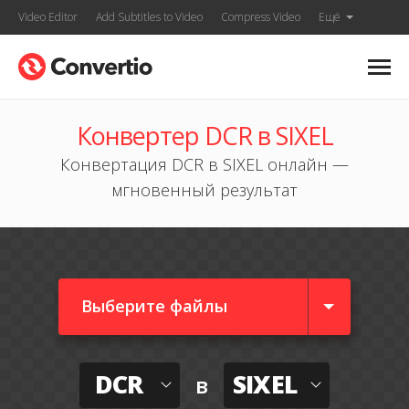
Video Editor
Add Subtitles to Video
Compress Video
Ещё
Конвертер DCR в SIXEL
Конвертация DCR в SIXEL онлайн —
мгновенный результат
Выберите файлы
DCR
SIXEL
в