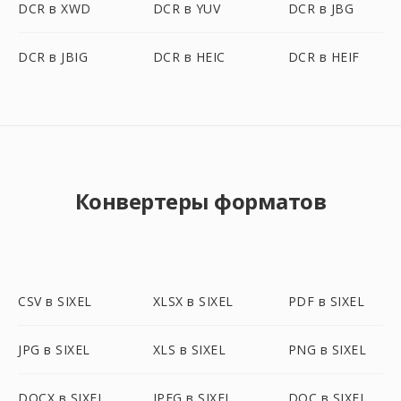
DCR в XWD
DCR в YUV
DCR в JBG
DCR в JBIG
DCR в HEIC
DCR в HEIF
Конвертеры форматов
CSV в SIXEL
XLSX в SIXEL
PDF в SIXEL
JPG в SIXEL
XLS в SIXEL
PNG в SIXEL
DOCX в SIXEL
JPEG в SIXEL
DOC в SIXEL