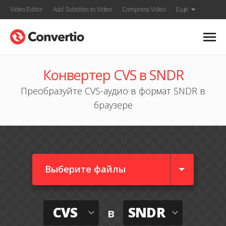
Video Editor
Add Subtitles to Video
Compress Video
Ещё
Конвертер CVS в SNDR
Преобразуйте CVS-аудио в формат SNDR в
браузере
Выберите файлы
CVS
SNDR
в