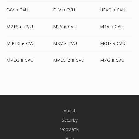
F4V в CVU
FLV в CVU
HEVC в CVU
M2TS в CVU
M2V в CVU
M4V в CVU
MJPEG в CVU
MKV в CVU
MOD в CVU
MPEG в CVU
MPEG-2 в CVU
MPG в CVU
About
Security
Форматы
Help