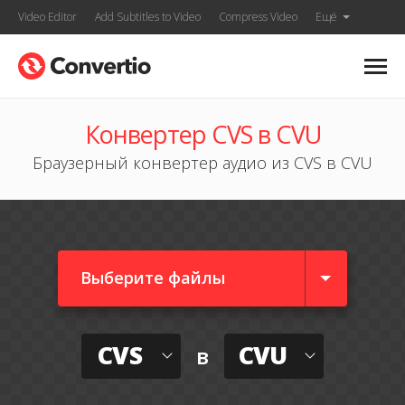
Video Editor
Add Subtitles to Video
Compress Video
Ещё
Конвертер CVS в CVU
Браузерный конвертер аудио из CVS в CVU
Выберите файлы
CVS
CVU
в