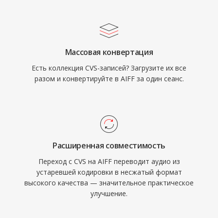
включая Logic Pro и GarageBand, где AIFF
телекоммуникационных и встроенных
используется как рабочий формат.
устройствах связи.
Контейнер поддерживает различные
частоты дискретизации и разрядность до 32
Массовая конвертация
бит, обеспечивая высококачественные
Есть коллекция CVS-записей? Загрузите их все
рабочие процессы, превышающие
разом и конвертируйте в AIFF за один сеанс.
характеристики CD. Для тех, кто ставит
целостность звука выше экономии
пространства, AIFF остаётся надёжным
выбором в индустрии звукозаписи.
Расширенная совместимость
Переход с CVS на AIFF переводит аудио из
устаревшей кодировки в несжатый формат
высокого качества — значительное практическое
улучшение.