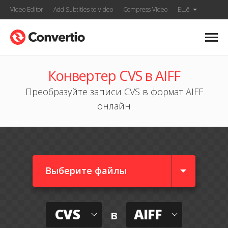
Video Editor
Add Subtitles to Video
Compress Video
Ещё
Конвертер CVS в AIFF
Преобразуйте записи CVS в формат AIFF
онлайн
Выберите файлы
CVS
AIFF
в