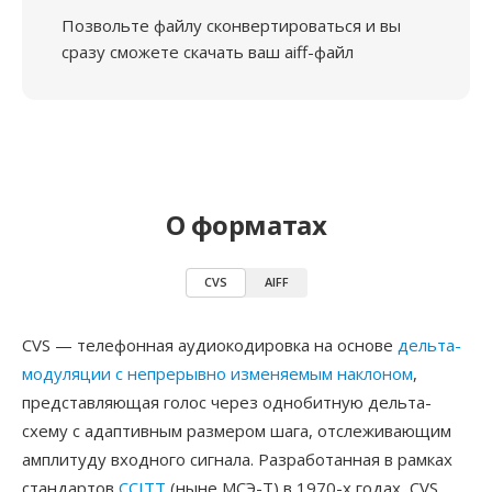
Позвольте файлу сконвертироваться и вы
сразу сможете скачать ваш aiff-файл
О форматах
CVS
AIFF
CVS — телефонная аудиокодировка на основе
дельта-
модуляции с непрерывно изменяемым наклоном
,
представляющая голос через однобитную дельта-
схему с адаптивным размером шага, отслеживающим
амплитуду входного сигнала. Разработанная в рамках
стандартов
CCITT
(ныне МСЭ-Т) в 1970-х годах, CVS