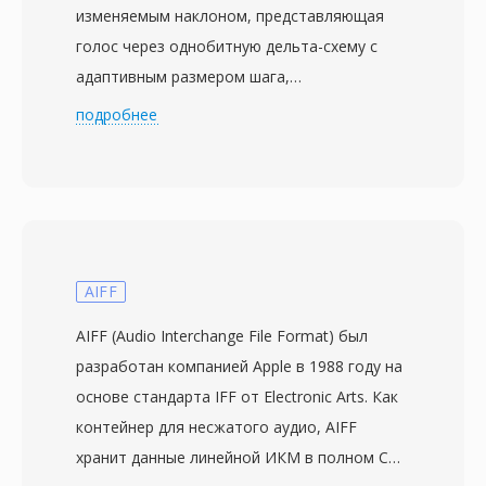
изменяемым наклоном, представляющая
голос через однобитную дельта-схему с
адаптивным размером шага,
отслеживающим амплитуду входного
подробнее
сигнала. Разработанная в рамках
стандартов CCITT (ныне МСЭ-Т) в 1970-х
годах, CVS кодирует сравнением каждого
сэмпла с предыдущим, выдавая один бит —
вверх или вниз — при этом величина
наклона регулируется на основе недавних
AIFF
битовых последовательностей. Это
AIFF (Audio Interchange File Format) был
обеспечивает чрезвычайно низкие
разработан компанией Apple в 1988 году на
битрейты, обычно 16 кбит/с при частоте
основе стандарта IFF от Electronic Arts. Как
дискретизации 8 кГц, что эффективно для
контейнер для несжатого аудио, AIFF
узкополосной речи по ограниченным
хранит данные линейной ИКМ в полном CD-
каналам. CVS-файлы хранят данные в виде