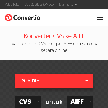
Video Editor
Add Subtitles to Video
Selanjutnya
Konverter CVS ke AIFF
Ubah rekaman CVS menjadi AIFF dengan cepat
secara online
Pilih File
CVS
AIFF
untuk