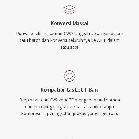
kedalaman bit hingga 32-bit, mengakomodasi
alur kerja resolusi tinggi yang melebihi
Konversi Massal
spesifikasi kualitas CD. Bagi siapa pun yang
Punya koleksi rekaman CVS? Unggah sekaligus dalam
mengutamakan integritas lossless di atas
satu batch dan konversi seluruhnya ke AIFF dalam
efisiensi penyimpanan, AIFF tetap menjadi
satu sesi.
pilihan yang dapat diandalkan di seluruh industri
rekaman.
Kompatibilitas Lebih Baik
Berpindah dari CVS ke AIFF mengubah audio Anda
dari encoding langka ke kualitas audio tanpa
kompresi — peningkatan praktis yang signifikan.