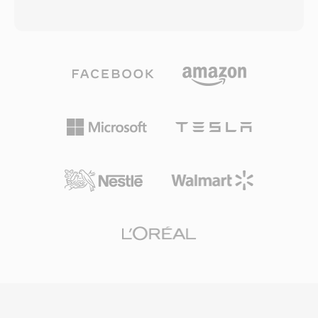
pendekatan 1-bit-per-sampel membutuhkan
setiap detail rekaman asli tanpa pengkodean
kapasitas transmisi minimal, penting untuk
lossy. Format ini mengorganisasi konten ke
tautan radio militer dan infrastruktur telepon
dalam chunk yang juga dapat membawa
digital awal. Mekanisme kemiringan adaptif
metadata seperti marker, definisi instrumen,
juga mencegah distorsi overload pada sinyal
dan komentar. Teknisi audio profesional di
yang berubah cepat sambil menjaga noise
macOS sering mengandalkan AIFF karena
granular tetap dapat diterima selama bagian
menjamin fidelitas bit-perfect melalui setiap
yang tenang. Meskipun codec wideband
tahap editing dan mastering. Salah satu
modern telah menggantikan CVS, format ini
keunggulan signifikan adalah nol generational
tetap memiliki kepentingan historis dan
loss: tidak seperti MP3 atau AAC, penyimpanan
kegunaan niche dalam perangkat telepon dan
berulang tidak pernah menurunkan sinyal.
komunikasi embedded warisan.
Kekuatan lainnya adalah integrasi yang mulus
dengan tool profesional Apple, termasuk Logic
Pro dan GarageBand, di mana AIFF berfungsi
sebagai format kerja native. Kontainer ini
mendukung berbagai sample rate dan