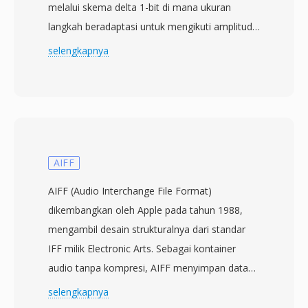
melalui skema delta 1-bit di mana ukuran
langkah beradaptasi untuk mengikuti amplitudo
input. Dikembangkan dalam standar CCITT
selengkapnya
(sekarang ITU-T) selama tahun 1970-an, CVS
mengkodekan dengan membandingkan setiap
sampel dengan sampel sebelumnya dan
mengeluarkan satu bit — naik atau turun —
dengan besaran kemiringan yang
menyesuaikan berdasarkan pola bit terkini. Ini
AIFF
menghasilkan bit rate yang sangat rendah,
AIFF (Audio Interchange File Format)
biasanya 16 kbps pada sampling 8 kHz, efisien
dikembangkan oleh Apple pada tahun 1988,
untuk suara narrowband melalui channel yang
mengambil desain strukturalnya dari standar
terbatas. File CVS menyimpan data delta-
IFF milik Electronic Arts. Sebagai kontainer
encoded bertanda dan umumnya diproses
audio tanpa kompresi, AIFF menyimpan data
menggunakan tool seperti SoX. Keunggulan
PCM linear pada kualitas CD penuh — biasanya
selengkapnya
signifikannya adalah penghematan bandwidth:
16-bit pada 44.1 kHz — mempertahankan