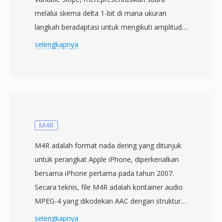
melalui skema delta 1-bit di mana ukuran
langkah beradaptasi untuk mengikuti amplitudo
input. Dikembangkan dalam standar CCITT
selengkapnya
(sekarang ITU-T) selama tahun 1970-an, CVS
mengkodekan dengan membandingkan setiap
sampel dengan sampel sebelumnya dan
mengeluarkan satu bit — naik atau turun —
dengan besaran kemiringan yang
menyesuaikan berdasarkan pola bit terkini. Ini
M4R
menghasilkan bit rate yang sangat rendah,
M4R adalah format nada dering yang ditunjuk
biasanya 16 kbps pada sampling 8 kHz, efisien
untuk perangkat Apple iPhone, diperkenalkan
untuk suara narrowband melalui channel yang
bersama iPhone pertama pada tahun 2007.
terbatas. File CVS menyimpan data delta-
Secara teknis, file M4R adalah kontainer audio
encoded bertanda dan umumnya diproses
MPEG-4 yang dikodekan AAC dengan struktur
menggunakan tool seperti SoX. Keunggulan
identik dengan M4A — perbedaan satu-satunya
selengkapnya
signifikannya adalah penghematan bandwidth: