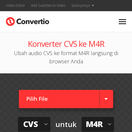
Video Editor
Add Subtitles to Video
Selanjutnya
Konverter CVS ke M4R
Ubah audio CVS ke format M4R langsung di
browser Anda
Pilih File
CVS
M4R
untuk