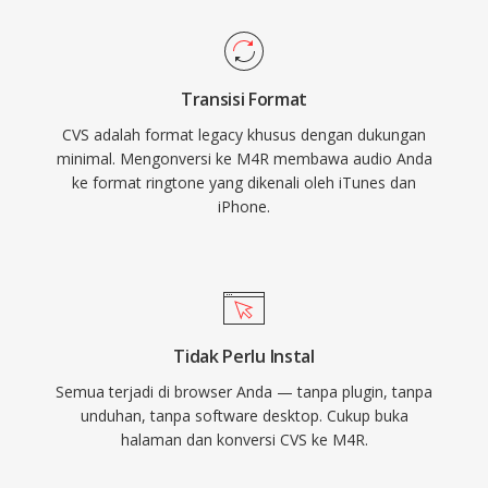
terintegrasi dengan pengaturan iOS untuk
panggilan, alarm, dan peringatan per kontak.
Keunggulan praktisnya meliputi penyebaran
Transisi Format
yang mudah ke iPhone mana pun melalui
CVS adalah format legacy khusus dengan dukungan
sinkronisasi iTunes atau AirDrop, pemutaran
minimal. Mengonversi ke M4R membawa audio Anda
berkualitas tinggi dari codec AAC bahkan pada
ke format ringtone yang dikenali oleh iTunes dan
ukuran file kecil, dan kemampuan untuk
iPhone.
menetapkan nada dering individual ke kontak
tertentu untuk identifikasi pemanggil secara
instan.
Tidak Perlu Instal
Semua terjadi di browser Anda — tanpa plugin, tanpa
unduhan, tanpa software desktop. Cukup buka
halaman dan konversi CVS ke M4R.