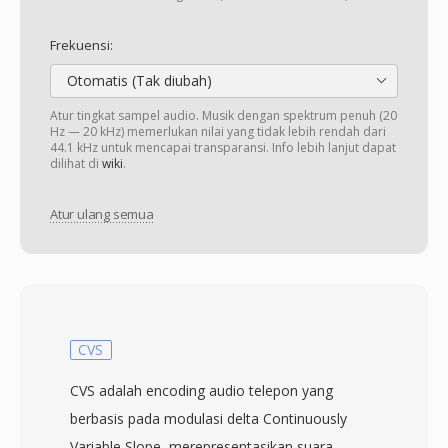
Frekuensi:
Otomatis (Tak diubah)
Atur tingkat sampel audio. Musik dengan spektrum penuh (20
Hz — 20 kHz) memerlukan nilai yang tidak lebih rendah dari
44.1 kHz untuk mencapai transparansi. Info lebih lanjut dapat
dilihat di
wiki
.
Atur ulang semua
CVS
CVS adalah encoding audio telepon yang
berbasis pada modulasi delta Continuously
Variable Slope, merepresentasikan suara