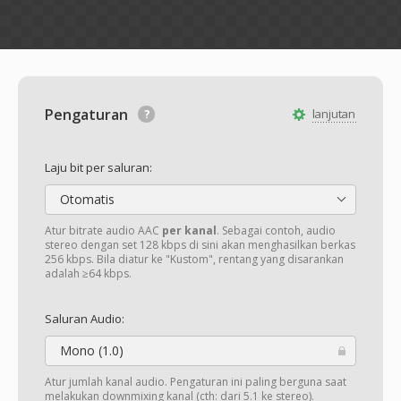
Pengaturan
lanjutan
Laju bit per saluran:
Otomatis
Atur bitrate audio AAC
per kanal
. Sebagai contoh, audio
stereo dengan set 128 kbps di sini akan menghasilkan berkas
256 kbps. Bila diatur ke "Kustom", rentang yang disarankan
adalah ≥64 kbps.
Saluran Audio:
Mono (1.0)
Atur jumlah kanal audio. Pengaturan ini paling berguna saat
melakukan downmixing kanal (cth: dari 5.1 ke stereo).