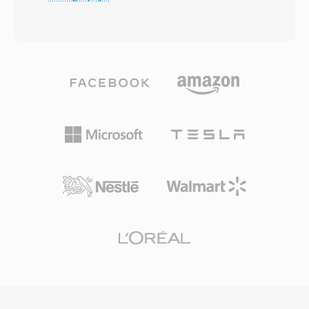
yang berarti adalah ekstensi file dan batasan
pendekatan 1-bit-per-sampel membutuhkan
durasi sekitar 30-40 detik yang diterapkan oleh
kapasitas transmisi minimal, penting untuk
iOS. Apple memilih pendekatan ini agar
tautan radio militer dan infrastruktur telepon
infrastruktur encoder AAC yang ada dapat
digital awal. Mekanisme kemiringan adaptif
menghasilkan nada dering tanpa modifikasi
juga mencegah distorsi overload pada sinyal
tingkat codec, sementara ekstensi yang
yang berubah cepat sambil menjaga noise
berbeda mencegah track musik biasa muncul di
granular tetap dapat diterima selama bagian
pemilih nada dering dan sebaliknya. Membuat
yang tenang. Meskipun codec wideband
M4R melibatkan pengkodean klip audio pendek
modern telah menggantikan CVS, format ini
sebagai AAC, memangkasnya ke panjang yang
tetap memiliki kepentingan historis dan
diperbolehkan, dan mengganti nama file.
kegunaan niche dalam perangkat telepon dan
iTunes (atau Apple Music di macOS terbaru)
komunikasi embedded warisan.
dan GarageBand keduanya menyediakan alur
kerja bawaan, dan tool pihak ketiga seperti
Audacity menanganinya dengan sama baiknya.
Setelah disinkronkan atau diunduh, nada dering