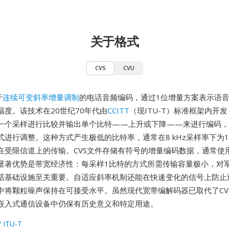
关于格式
CVS
CVU
于
连续可变斜率增量调制
的电话音频编码，通过1位增量方案表示语
幅度。该技术在20世纪70年代由
CCITT
（现ITU-T）标准框架内开发
一个采样进行比较并输出单个比特——上升或下降——来进行编码，
进行调整。这种方式产生极低的比特率，通常在8 kHz采样率下为16 
在受限信道上的传输。CVS文件存储有符号的增量编码数据，通常使用
显著优势是带宽经济性：每采样1比特的方式所需传输容量极小，对
话基础设施至关重要。自适应斜率机制还能在快速变化的信号上防止
中将颗粒噪声保持在可接受水平。虽然现代宽带编解码器已取代了CV
嵌入式通信设备中仍保有历史意义和特定用途。
/ ITU-T