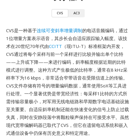
CVS
AC3
CVS是一种基于
连续可变斜率增量调制
的电话音频编码，通过
1位增量方案表示语音，其步长会自适应跟踪输入幅度。该技
术在20世纪70年代由
CCITT
（现ITU-T）标准框架内开发，
CVS通过将每个采样与前一个采样进行比较并输出单个比特
——上升或下降——来进行编码，斜率幅度根据近期的比特
模式进行调整。这种方式产生极低的比特率，通常在8 kHz采
样率下为16 kbps，非常适合窄带语音在受限信道上的传输。
CVS文件存储有符号的增量编码数据，通常使用SoX等工具进
行处理。一个显著优势是带宽经济性：每采样1比特的方式所
需传输容量极小，对军用无线电链路和早期数字电话基础设施
至关重要。自适应斜率机制还能在快速变化的信号上防止过载
失真，同时在安静段落中将颗粒噪声保持在可接受水平。虽然
现代宽带编解码器已取代了CVS，但它在遗留电话系统和嵌入
式通信设备中仍保有历史意义和特定用途。