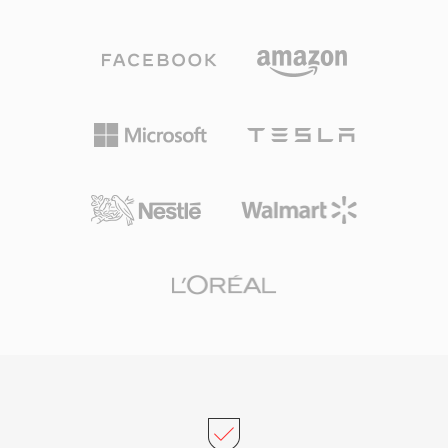
用于蓝光光盘、数字电视广播（ATSC）和流媒体
传输。其核心优势是多声道环绕声能力，将影院级
空间音频带入家庭影院系统。该格式还通过专用的
中置声道保持出色的对白清晰度，非常适合影视内
容。AV接收器、电视和机顶盒等设备中广泛的硬
件解码器支持，意味着AC3音频可在庞大的消费电
子产品装机基数中可靠播放。