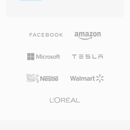
typischerweise 192 bis 640 kbps. Der
pro-Sample-Ansatz erfordert minimale
Algorithmus wendet eine modifizierte diskrete
Übertragungskapazität, unverzichtbar für
Kosinustransformation mit psychoakustischer
militärische Funkverbindungen und frühe
Analyse an, um Audioinformationen unterhalb
digitale Telefoninfrastruktur. Der adaptive
der menschlichen Wahrnehmungsschwelle zu
Schrittweiten-Mechanismus verhindert zudem
verwerfen und so kompakte Dateien ohne
Übersteürungsverzerrungen bei schnell
hörbaren Qualitätsverlust zu erzeugen. AC3
wechselnden Signalen, während das
wurde zum verbindlichen Audiostandard für
Granularrauschen in ruhigen Passagen
DVD-Video und ist weit verbreitet auf Blu-ray
akzeptabel bleibt. Obwohl moderne Breitband-
Discs, im digitalen Fernsehen (ATSC) und bei
Codecs CVS abgelöst haben, besitzt es
Streaming-Uebertragungen. Ein zentraler Vorteil
historische Bedeutung und wird in Legacy-
ist die Mehrkanal-Surround-Fähigkeit, die
Telefonie- und eingebetteten
räumliches Kinörlebnis in Heimkinoanlagen
Kommunikationsgeräten weiterhin verwendet.
bringt. Durch den dedizierten Center-Kanal wird
zudem eine ausgezeichnete Dialogklarheit
erzielt — besonders wichtig für Film- und