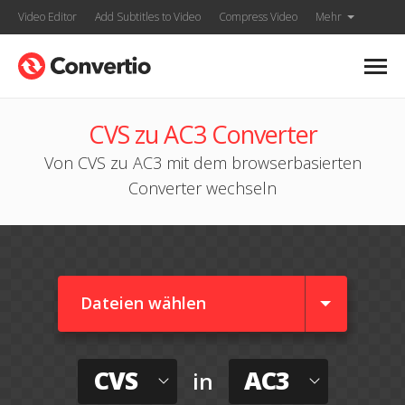
Video Editor
Add Subtitles to Video
Compress Video
Mehr
CVS zu AC3 Converter
Von CVS zu AC3 mit dem browserbasierten
Converter wechseln
Dateien wählen
CVS
AC3
in