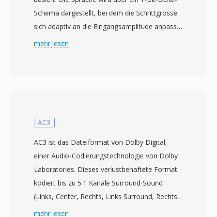
Schema dargestellt, bei dem die Schrittgrösse
sich adaptiv an die Eingangsamplitude anpasst.
Von der CCITT (heute ITU-T) in den 1970er
mehr lesen
Jahren im Rahmen von Standards entwickelt,
kodiert CVS durch Vergleich jedes Samples mit
dem vorhergehenden und Ausgabe eines
einzelnen Bits — auf oder ab — wobei die
Schrittgrösse basierend auf aktuellen
Bitmustern angepasst wird. Dies ergibt extrem
AC3
niedrige Bitraten, typischerweise 16 kbps bei 8
AC3 ist das Dateiformat von Dolby Digital,
kHz Abtastung, effizient für schmalbandige
einer Audio-Codierungstechnologie von Dolby
Sprache über eingeschränkte Kanäle. CVS-
Laboratories. Dieses verlustbehaftete Format
Dateien speichern vorzeichenbehaftete delta-
kodiert bis zu 5.1 Kanäle Surround-Sound
kodierte Daten und werden üblicherweise mit
(Links, Center, Rechts, Links Surround, Rechts
Tools wie SoX verarbeitet. Ein wesentlicher
Surround und LFE) in einen Datenstrom mit
mehr lesen
Vorteil ist die Bandbreiteneffizienz: Der 1-Bit-