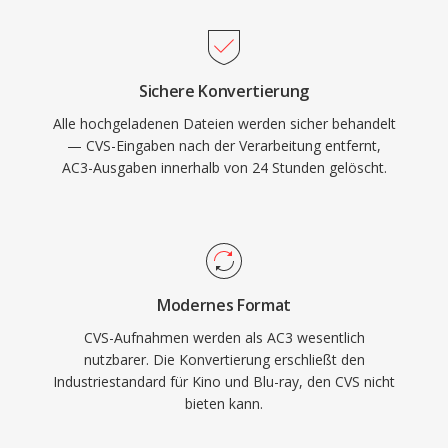
Fernsehinhalte. Die umfassende Hardware-
Decoder-Unterstützung in Receivern,
Fernsehern und Set-Top-Boxen gewährleistet
Sichere Konvertierung
eine zuverlässige AC3-Wiedergabe auf einer
Alle hochgeladenen Dateien werden sicher behandelt
enormen installierten Basis an
— CVS-Eingaben nach der Verarbeitung entfernt,
Unterhaltungselektronik.
AC3-Ausgaben innerhalb von 24 Stunden gelöscht.
Modernes Format
CVS-Aufnahmen werden als AC3 wesentlich
nutzbarer. Die Konvertierung erschließt den
Industriestandard für Kino und Blu-ray, den CVS nicht
bieten kann.