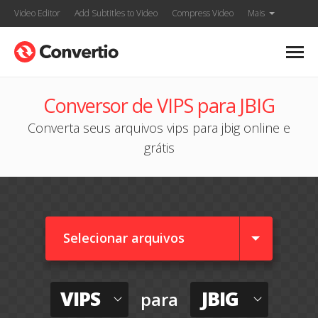
Video Editor
Add Subtitles to Video
Compress Video
Mais
Conversor de VIPS para JBIG
Converta seus arquivos vips para jbig online e
grátis
Selecionar arquivos
VIPS
JBIG
para