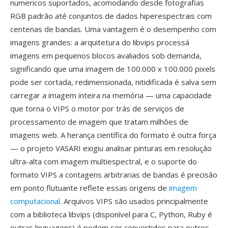
numericos suportados, acomodando desde fotografias
RGB padrão até conjuntos de dados hiperespectrais com
centenas de bandas. Uma vantagem é o desempenho com
imagens grandes: a arquitetura do libvips processá
imagens em pequenos blocos avaliados sob demanda,
significando que uma imagem de 100.000 x 100.000 pixels
pode ser cortada, redimensionada, nitidificada é salva sem
carregar a imagem inteira na memória — uma capacidade
que torna o VIPS o motor por trás de serviços de
processamento de imagem que tratam milhões de
imagens web. A herança científica do formato é outra força
— o projeto VASARI exigiu analisar pinturas em resolução
ultra-alta com imagem multiespectral, e o suporte do
formato VIPS a contagens arbitrarias de bandas é precisão
em ponto flutuante reflete essas origens de
imagem
computacional
. Arquivos VIPS são usados principalmente
com a biblioteca libvips (disponível para C, Python, Ruby é
outras linguagens) é podem ser convertidos para outros