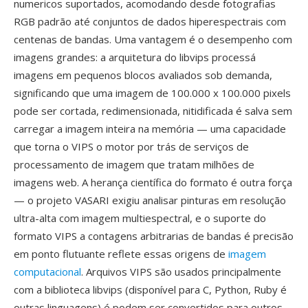
numericos suportados, acomodando desde fotografias
RGB padrão até conjuntos de dados hiperespectrais com
centenas de bandas. Uma vantagem é o desempenho com
imagens grandes: a arquitetura do libvips processá
imagens em pequenos blocos avaliados sob demanda,
significando que uma imagem de 100.000 x 100.000 pixels
pode ser cortada, redimensionada, nitidificada é salva sem
carregar a imagem inteira na memória — uma capacidade
que torna o VIPS o motor por trás de serviços de
processamento de imagem que tratam milhões de
imagens web. A herança científica do formato é outra força
— o projeto VASARI exigiu analisar pinturas em resolução
ultra-alta com imagem multiespectral, e o suporte do
formato VIPS a contagens arbitrarias de bandas é precisão
em ponto flutuante reflete essas origens de
imagem
computacional
. Arquivos VIPS são usados principalmente
com a biblioteca libvips (disponível para C, Python, Ruby é
outras linguagens) é podem ser convertidos para outros