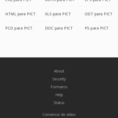
HTML para PICT
XLS para PICT
ODT para PICT
PCD para PICT
DOC para PICT
PS para PICT
About
Security
Formatos
Help
Status
Conversor de vídeo