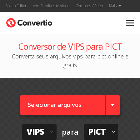
Video Editor
Add Subtitles to Video
Compress Video
Mais
Conversor de VIPS para PICT
Converta seus arquivos vips para pict online e
grátis
Selecionar arquivos
VIPS
PICT
para