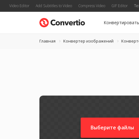
Video Editor
Add Subtitles to Video
Compress Video
GIF Editor
Te
Конвертироват
Главная
Конвертер изображений
Конверт
Выберите файлы