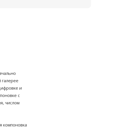
начально
 галерее
цифровке и
поновке с
я, числом
я компоновка