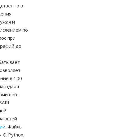
ственно в
жения,
ужая и
ислением по
лос при
графий до
батывает
позволяет
ние в 100
лагодаря
ами веб-
SARI
ной
авающей
ции
. Файлы
 C, Python,