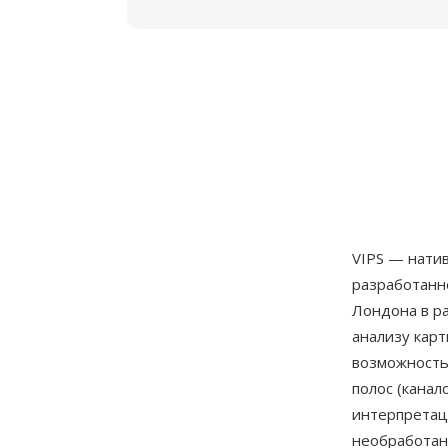
VIPS — нати
разработанн
Лондона в р
анализу карт
возможность
полос (канало
интерпретац
необработан