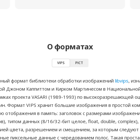
О форматах
VIPS
PICT
вный формат библиотеки обработки изображений
libvips
, из
ой Джоном Каппиттом и Кирком Мартинесом в Национальной
амках проекта VASARI (1989-1993) по высокоразрешающей о
ин. Формат VIPS хранит большие изображения в простой ком
ю отображения в память: заголовок с размерами изображени
в), типом данных (8/16/32-бит целое, float, double, complex),
ией цвета, разрешением и смещением, за которым следуют
ные пиксельные данные с чередованием полос. Такая проста