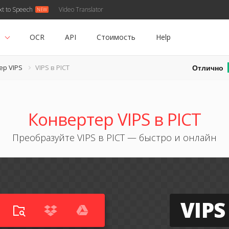
xt to Speech
Video Translator
ь
OCR
API
Стоимость
Help
Отлично
ер VIPS
VIPS в PICT
Конвертер VIPS в PICT
Преобразуйте VIPS в PICT — быстро и онлайн
VIPS