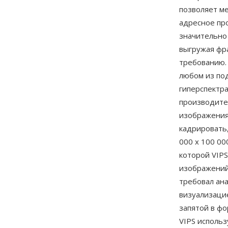
позволяет м
адресное про
значительно
выгружая фр
требованию.
любом из по
гиперспектр
производител
изображения
кадрировать
000 x 100 00
которой VIPS
изображений
требовал ан
визуализацие
запятой в фо
VIPS использ