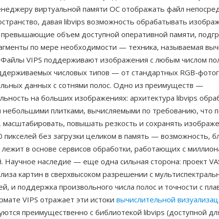
енеджеру виртуальной памяти ОС отображать файл непосред
странство, давая libvips возможность обрабатывать изобра
 превышающие объем доступной оперативной памяти, подгр
агменты по мере необходимости — техника, называемая выч
 Файлы VIPS поддерживают изображения с любым числом по
ддерживаемых числовых типов — от стандартных RGB-фото
альных данных с сотнями полос. Одно из преимуществ —
ьность на больших изображениях: архитектура libvips обра
 небольшими плитками, вычисляемыми по требованию, что 
, масштабировать, повышать резкость и сохранять изображе
0 пикселей без загрузки целиком в память — возможность, б
 лежит в основе сервисов обработки, работающих с миллион
. Научное наследие — еще одна сильная сторона: проект VA
ализа картин в сверхвысоком разрешении с мультиспектраль
й, и поддержка произвольного числа полос и точности с пл
рмате VIPS отражает эти истоки
вычислительной визуализа
уются преимущественно с библиотекой libvips (доступной для