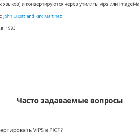
х языков) и конвертируются через утилиты vips или ImageMag
к
:
John Cupitt and Kirk Martinez
ка
: 1993
Часто задаваемые вопросы
ертировать VIPS в PICT?