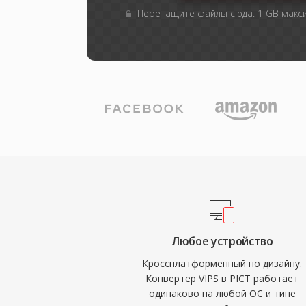
Перетащите файлы сюда. 1 GB мак
Любое устройство
Кроссплатформенный по дизайну.
Конвертер VIPS в PICT работает
одинаково на любой ОС и типе