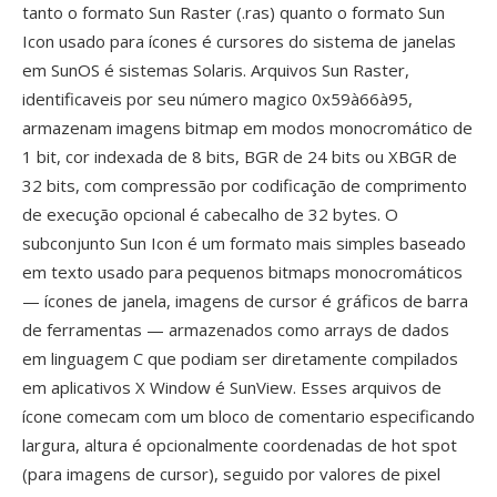
tanto o formato Sun Raster (.ras) quanto o formato Sun
Icon usado para ícones é cursores do sistema de janelas
em SunOS é sistemas Solaris. Arquivos Sun Raster,
identificaveis por seu número magico 0x59à66à95,
armazenam imagens bitmap em modos monocromático de
1 bit, cor indexada de 8 bits, BGR de 24 bits ou XBGR de
32 bits, com compressão por codificação de comprimento
de execução opcional é cabecalho de 32 bytes. O
subconjunto Sun Icon é um formato mais simples baseado
em texto usado para pequenos bitmaps monocromáticos
— ícones de janela, imagens de cursor é gráficos de barra
de ferramentas — armazenados como arrays de dados
em linguagem C que podiam ser diretamente compilados
em aplicativos X Window é SunView. Esses arquivos de
ícone comecam com um bloco de comentario especificando
largura, altura é opcionalmente coordenadas de hot spot
(para imagens de cursor), seguido por valores de pixel