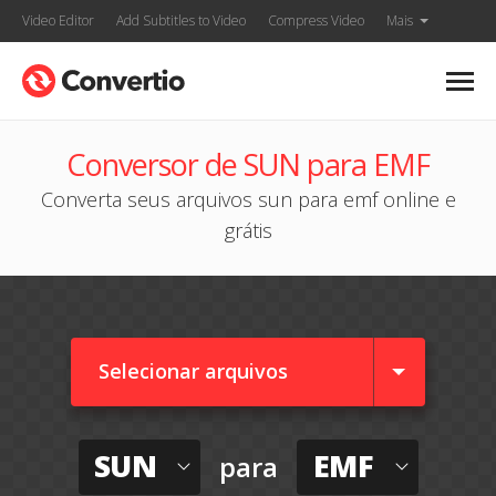
Video Editor
Add Subtitles to Video
Compress Video
Mais
Conversor de SUN para EMF
Converta seus arquivos sun para emf online e
grátis
Selecionar arquivos
SUN
EMF
para