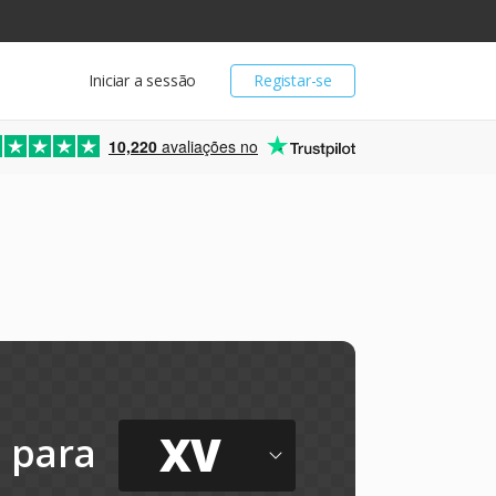
Iniciar a sessão
Registar-se
10,220
avaliações no
XV
para