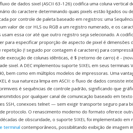
fluxo de dados sixel (ASCII 63-126) codifica uma coluna vertical de
inário do caractere determinando quais pixels estão ligados ou de
icada por controle de paleta baseado em registros: uma Sequênci
i um valor de cor HLS ou RGB a um registro numerado, e os caract
usam essa cor até que outro registro seja selecionado. A codifi
ter para especificar proporção de aspecto de pixel é dimensões
 repetição (! seguido por contagem é caractere) para compress
e execução de colunas idênticas, é $ (retorno de carro) é - (nova
ade sixel. A DEC implementou suporte SIXEL em seus terminais
0, bem como em múltiplos modelos de impressoras. Uma vant
IXEL é sua natureza limpa em ASCII: o fluxo de dados consiste in
primiveis é sequências de controle padrão, significando que gráf
ansmitidos por qualquer canal de comunicação baseado em texto
ões SSH, conexoes telnet — sem exigir transporte seguro para bi
 de protocolo. O renascimento moderno do formato oferece out
s décadas de obscuridade, o suporte SIXEL foi implementado em
e terminal
contemporâneos, possibilitando exibição de imagem in