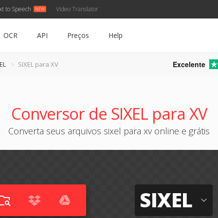
xt to Speech
Video Translator
OCR
API
Preços
Help
Excelente
EL
SIXEL para XV
Conversor de SIXEL para XV
Converta seus arquivos sixel para xv online e grátis
SIXEL