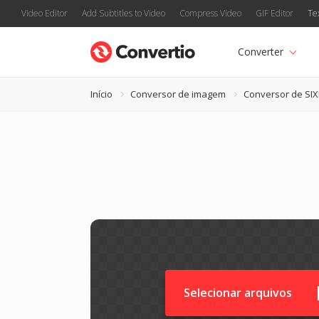
Video Editor
Add Subtitles to Video
Compress Video
GIF Editor
Te
Converter
Início
Conversor de imagem
Conversor de SIX
Selecionar arquivos