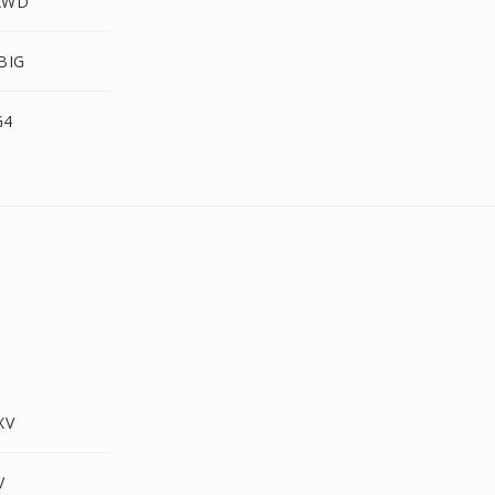
 XWD
JBIG
G4
XV
V