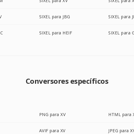
PM
SIXEL para XV
SIXEL para
V
SIXEL para JBG
SIXEL para 
IC
SIXEL para HEIF
SIXEL para 
Conversores específicos
PNG para XV
HTML para 
AVIF para XV
JPEG para X