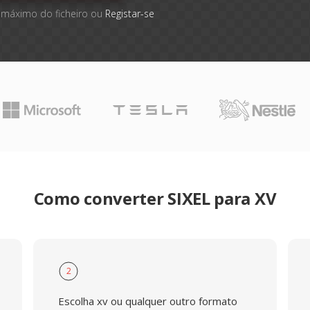
 máximo do ficheiro ou
Registar-se
Como converter SIXEL para XV
2
Escolha xv ou qualquer outro formato