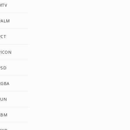
 MTV
 PALM
PCT
 PICON
PSD
 RGBA
SUN
 XBM