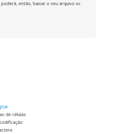
poderá, então, baixar o seu arquivo xv
gital
s de células
codificação:
actere