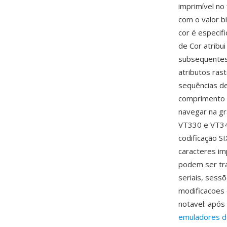
imprimível no 
com o valor b
cor é especif
de Cor atribu
subsequentes 
atributos ras
sequências de
comprimento d
navegar na gr
VT330 e VT34
codificação S
caracteres im
podem ser tr
seriais, sess
modificacoes
notavel: apó
emuladores d