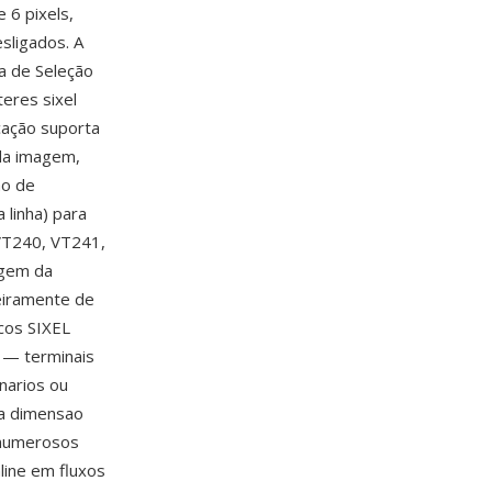
 6 pixels,
sligados. A
a de Seleção
eres sixel
cação suporta
 da imagem,
ão de
 linha) para
 VT240, VT241,
agem da
teiramente de
icos SIXEL
 — terminais
narios ou
ra dimensao
 numerosos
line em fluxos