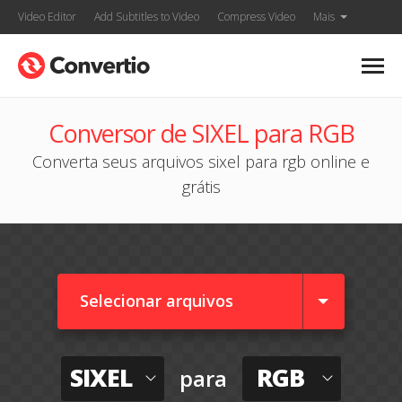
Video Editor
Add Subtitles to Video
Compress Video
Mais
Conversor de SIXEL para RGB
Converta seus arquivos sixel para rgb online e
grátis
Selecionar arquivos
SIXEL
RGB
para