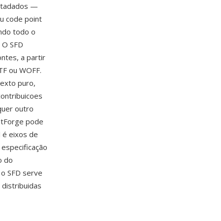
metadados —
eu code point
ndo todo o
. O SFD
ntes, a partir
TTF ou WOFF.
texto puro,
contribuicoes
quer outro
ontForge pode
l é eixos de
 especificação
o do
e o SFD serve
 distribuidas