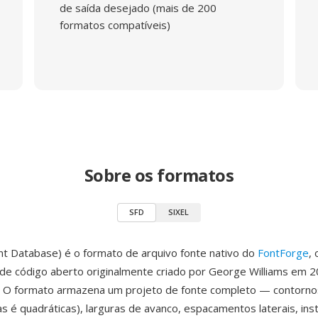
de saída desejado (mais de 200
formatos compatíveis)
Sobre os formatos
SFD
SIXEL
nt Database) é o formato de arquivo fonte nativo do
FontForge
,
é de código aberto originalmente criado por George Williams em 
. O formato armazena um projeto de fonte completo — contornos
cas é quadráticas), larguras de avanco, espacamentos laterais, in