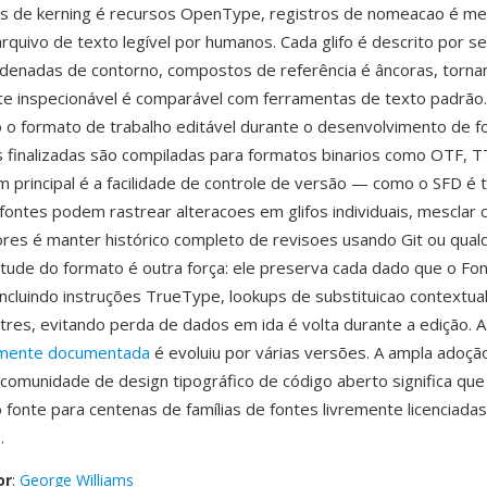
elas de kerning é recursos OpenType, registros de nomeacao é 
rquivo de texto legível por humanos. Cada glifo é descrito por s
denadas de contorno, compostos de referência é âncoras, torna
te inspecionável é comparável com ferramentas de texto padrão
 o formato de trabalho editável durante o desenvolvimento de fo
s finalizadas são compiladas para formatos binarios como OTF, 
principal é a facilidade de controle de versão — como o SFD é 
fontes podem rastrear alteracoes em glifos individuais, mesclar 
res é manter histórico completo de revisoes usando Git ou qual
tude do formato é outra força: ele preserva cada dado que o F
incluindo instruções TrueType, lookups de substituicao contextua
tres, evitando perda de dados em ida é volta durante a edição. A
amente documentada
é evoluiu por várias versões. A ampla adoçã
comunidade de design tipográfico de código aberto significa qu
fonte para centenas de famílias de fontes livremente licenciadas
.
or
:
George Williams