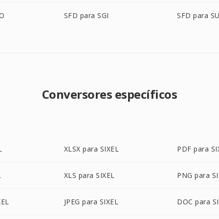
BO
SFD para SGI
SFD para S
Conversores específicos
L
XLSX para SIXEL
PDF para SI
L
XLS para SIXEL
PNG para S
XEL
JPEG para SIXEL
DOC para S