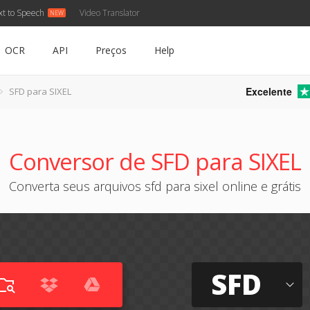
xt to Speech
Video Translator
OCR
API
Preços
Help
Excelente
SFD para SIXEL
Conversor de SFD para SIXEL
Converta seus arquivos sfd para sixel online e grátis
SFD