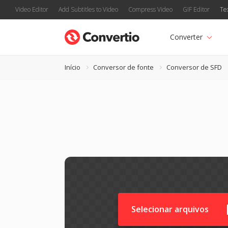
Video Editor
Add Subtitles to Video
Compress Video
GIF Editor
Te
Converter
Início
Conversor de fonte
Conversor de SFD
Selecionar arquivos