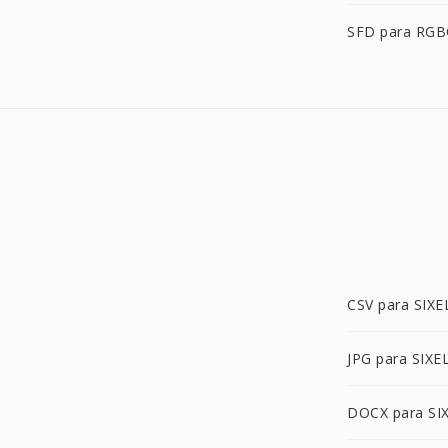
SFD para RG
CSV para SIXE
JPG para SIXE
DOCX para SI