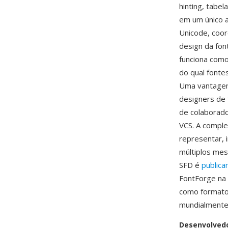
hinting, tab
em um único a
Unicode, coor
design da fon
funciona como
do qual fonte
Uma vantagem 
designers de 
de colaborado
VCS. A comple
representar, 
múltiplos mes
SFD é
public
FontForge na 
como formato 
mundialmente
Desenvolved