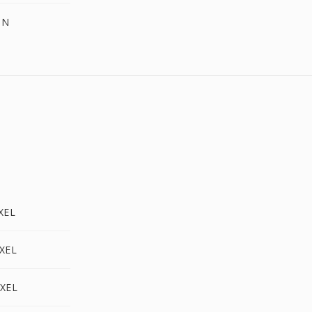
UN
XEL
IXEL
IXEL