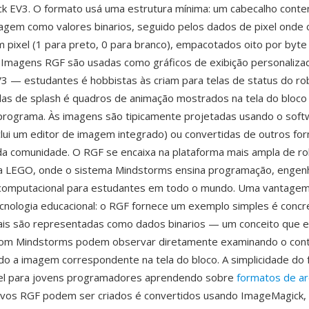
rick EV3. O formato usá uma estrutura mínima: um cabecalho conte
magem como valores binarios, seguido pelos dados de pixel onde 
 pixel (1 para preto, 0 para branco), empacotados oito por by
al. Imagens RGF são usadas como gráficos de exibição personaliz
 — estudantes é hobbistas às criam para telas de status do rob
elas de splash é quadros de animação mostrados na tela do bloco
programa. Às imagens são tipicamente projetadas usando o soft
lui um editor de imagem integrado) ou convertidas de outros f
a comunidade. O RGF se encaixa na plataforma mais ampla de ro
da LEGO, onde o sistema Mindstorms ensina programação, engenh
omputacional para estudantes em todo o mundo. Uma vantagem
cnologia educacional: o RGF fornece um exemplo simples é conc
tais são representadas como dados binarios — um conceito que 
com Mindstorms podem observar diretamente examinando o con
do a imagem correspondente na tela do bloco. A simplicidade do
vel para jovens programadores aprendendo sobre
formatos de ar
uivos RGF podem ser criados é convertidos usando ImageMagick,