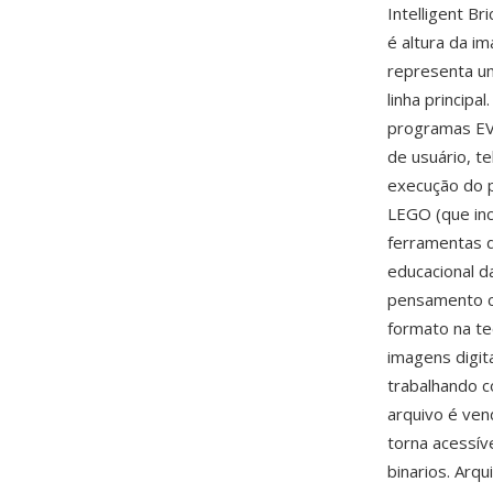
Intelligent B
é altura da i
representa um
linha princip
programas EV3
de usuário, t
execução do 
LEGO (que inc
ferramentas d
educacional 
pensamento c
formato na te
imagens digi
trabalhando 
arquivo é ven
torna acessí
binarios. Arq