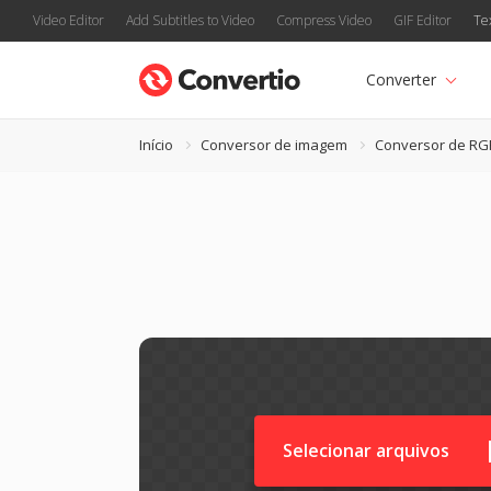
Video Editor
Add Subtitles to Video
Compress Video
GIF Editor
Te
Converter
Início
Conversor de imagem
Conversor de RG
Selecionar arquivos