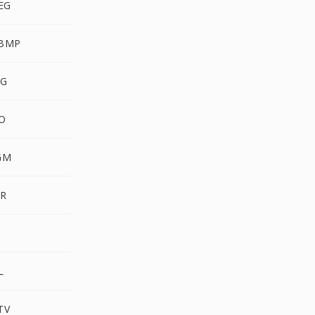
PEG
WBMP
VG
CO
GM
XR
3
L
TV