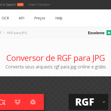
xt to Speech
Video Translator
OCR
API
Preços
Help
Excelente
F
RGF para JPG
Conversor de RGF para JPG
Converta seus arquivos rgf para jpg online e grátis
RGF