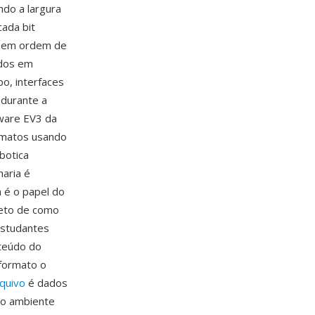
ndo a largura
cada bit
te em ordem de
ados em
o, interfaces
 durante a
ware EV3 da
ormatos usando
botica
aria é
 é o papel do
reto de como
estudantes
teúdo do
 formato o
quivo
é dados
 o ambiente