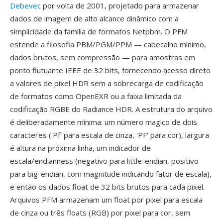
Debevec
por volta de 2001, projetado para armazenar
dados de imagem de alto alcance dinâmico com a
simplicidade da família de formatos Netpbm. O PFM
estende a filosofia PBM/PGM/PPM — cabecalho mínimo,
dados brutos, sem compressão — para amostras em
ponto flutuante IEEE de 32 bits, fornecendo acesso direto
a valores de pixel HDR sem a sobrecarga de codificação
de formatos como OpenEXR ou a faixa limitada da
codificação RGBE do Radiance HDR. A estrutura do arquivo
é deliberadamente mínima: um número magico de dois
caracteres ('Pf' para escala de cinza, 'PF' para cor), largura
é altura na próxima linha, um indicador de
escala/endianness (negativo para little-endian, positivo
para big-endian, com magnitude indicando fator de escala),
e então os dados float de 32 bits brutos para cada pixel.
Arquivos PFM armazenam um float por pixel para escala
de cinza ou três floats (RGB) por pixel para cor, sem