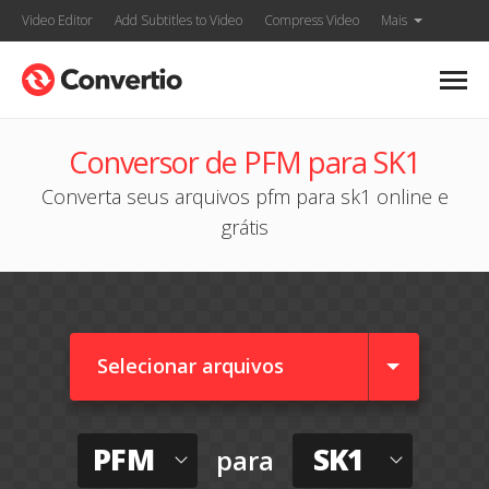
Video Editor
Add Subtitles to Video
Compress Video
Mais
Conversor de PFM para SK1
Converta seus arquivos pfm para sk1 online e
grátis
Selecionar arquivos
PFM
SK1
para