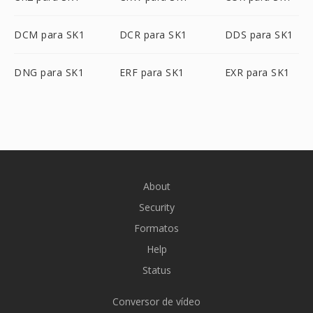
DCM para SK1
DCR para SK1
DDS para SK1
DNG para SK1
ERF para SK1
EXR para SK1
About
Security
Formatos
Help
Status
Conversor de vídeo