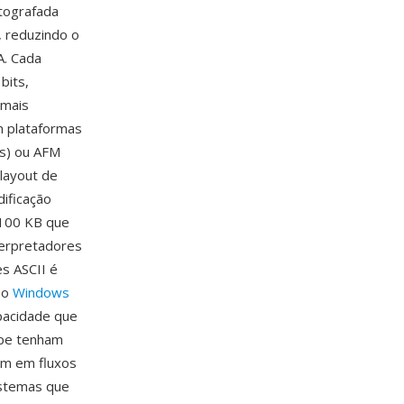
ptografada
 reduzindo o
. Cada
bits,
 mais
m plataformas
s) ou AFM
layout de
ificação
-100 KB que
terpretadores
s ASCII é
no
Windows
pacidade que
ype tenham
em em fluxos
istemas que