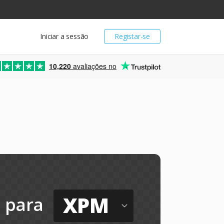
Iniciar a sessão
Registar-se
10,220
avaliações no
XPM
para