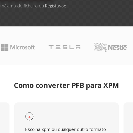
 máximo do ficheiro ou
Registar-se
Como converter PFB para XPM
2
Escolha xpm ou qualquer outro formato