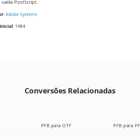
saída PostScript.
or
:
Adobe Systems
nicial
: 1984
Conversões Relacionadas
PFB para OTF
PFB para P