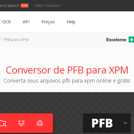
xt to Speech
Video Translator
OCR
API
Preços
Help
Excelente
PFB para XPM
Conversor de PFB para XPM
Converta seus arquivos pfb para xpm online e grátis
PFB