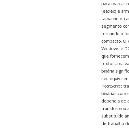
para marcar r
(eexec) é ar
tamanho do a
segmento com
tornando o fo
compacto. O P
Windows é DO
que fornecem 
texto. Uma va
binária signi
seu equivalen
PostScript tr
binárias com
dependia de a
transformou 
substituído a
de trabalho d