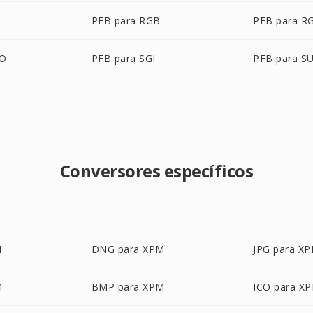
PFB para RGB
PFB para R
BO
PFB para SGI
PFB para S
Conversores específicos
M
DNG para XPM
JPG para X
M
BMP para XPM
ICO para X