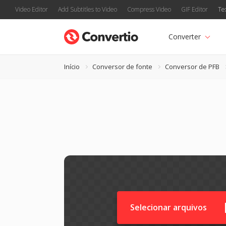
Video Editor
Add Subtitles to Video
Compress Video
GIF Editor
Te
Converter
Início
Conversor de fonte
Conversor de PFB
Selecionar arquivos