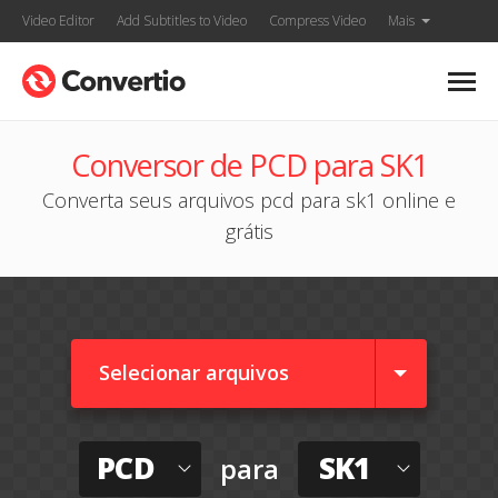
Video Editor
Add Subtitles to Video
Compress Video
Mais
Conversor de PCD para SK1
Converta seus arquivos pcd para sk1 online e
grátis
Selecionar arquivos
PCD
SK1
para