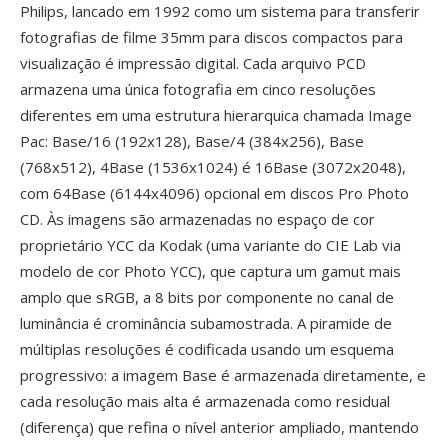
Philips, lancado em 1992 como um sistema para transferir
fotografias de filme 35mm para discos compactos para
visualização é impressão digital. Cada arquivo PCD
armazena uma única fotografia em cinco resoluções
diferentes em uma estrutura hierarquica chamada Image
Pac: Base/16 (192x128), Base/4 (384x256), Base
(768x512), 4Base (1536x1024) é 16Base (3072x2048),
com 64Base (6144x4096) opcional em discos Pro Photo
CD. Às imagens são armazenadas no espaço de cor
proprietário YCC da Kodak (uma variante do CIE Lab via
modelo de cor Photo YCC), que captura um gamut mais
amplo que sRGB, a 8 bits por componente no canal de
luminância é crominância subamostrada. A piramide de
múltiplas resoluções é codificada usando um esquema
progressivo: a imagem Base é armazenada diretamente, e
cada resolução mais alta é armazenada como residual
(diferença) que refina o nível anterior ampliado, mantendo