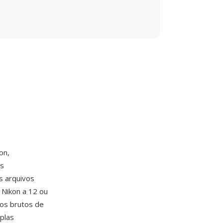
on,
is
s arquivos
Nikon a 12 ou
os brutos de
plas