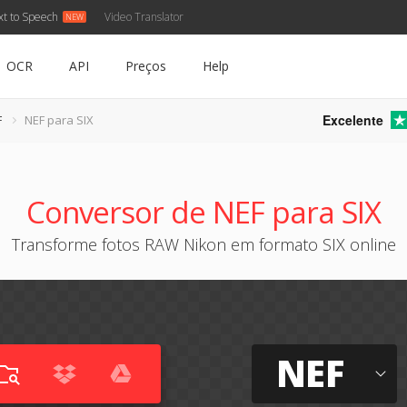
xt to Speech
Video Translator
OCR
API
Preços
Help
Excelente
F
NEF para SIX
Conversor de NEF para SIX
Transforme fotos RAW Nikon em formato SIX online
NEF