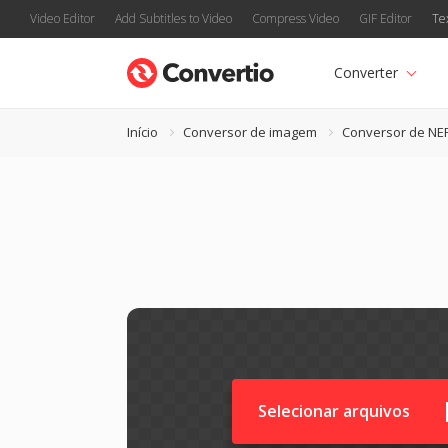
Video Editor
Add Subtitles to Video
Compress Video
GIF Editor
Te
Converter
Início
Conversor de imagem
Conversor de NE
Selecionar arquivos