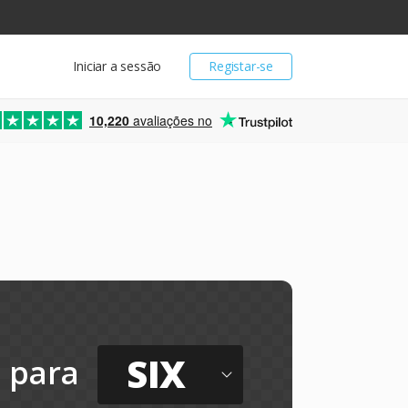
Iniciar a sessão
Registar-se
10,220
avaliações no
SIX
para