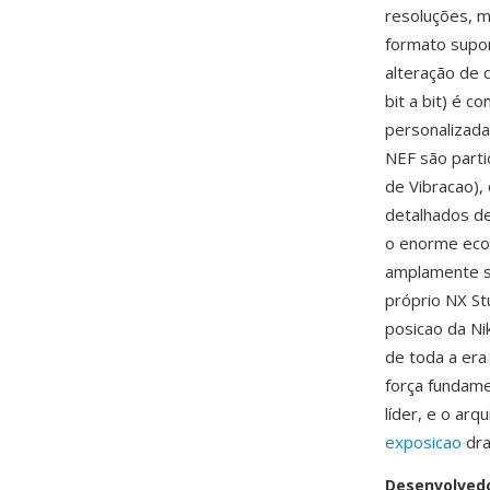
resoluções, m
formato supo
alteração de 
bit a bit) é 
personalizada
NEF são parti
de Vibracao),
detalhados de
o enorme eco
amplamente s
próprio NX St
posicao da N
de toda a era
força fundam
líder, e o ar
exposicao
dra
Desenvolved