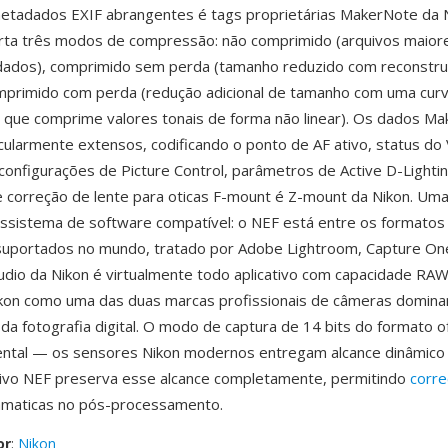
etadados EXIF abrangentes é tags proprietárias MakerNote da 
rta três modos de compressão: não comprimido (arquivos maior
dados), comprimido sem perda (tamanho reduzido com reconstru
comprimido com perda (redução adicional de tamanho com uma curv
 que comprime valores tonais de forma não linear). Os dados M
cularmente extensos, codificando o ponto de AF ativo, status d
 configurações de Picture Control, parâmetros de Active D-Lighti
 correção de lente para oticas F-mount é Z-mount da Nikon. Um
ssistema de software compatível: o NEF está entre os formato
uportados no mundo, tratado por Adobe Lightroom, Capture On
udio da Nikon é virtualmente todo aplicativo com capacidade RAW,
ikon como uma das duas marcas profissionais de câmeras domina
 da fotografia digital. O modo de captura de 14 bits do formato 
ental — os sensores Nikon modernos entregam alcance dinâmico 
quivo NEF preserva esse alcance completamente, permitindo
corr
maticas no pós-processamento.
or
:
Nikon