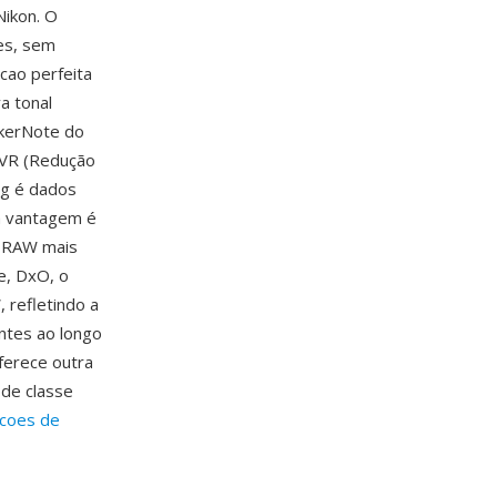
Nikon. O
es, sem
cao perfeita
a tonal
akerNote do
o VR (Redução
ng é dados
a vantagem é
s RAW mais
e, DxO, o
 refletindo a
ntes ao longo
oferece outra
de classe
ecoes de