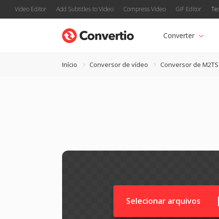
Video Editor
Add Subtitles to Video
Compress Video
GIF Editor
Te
Converter
Início
Conversor de vídeo
Conversor de M2TS
Selecionar arquivos