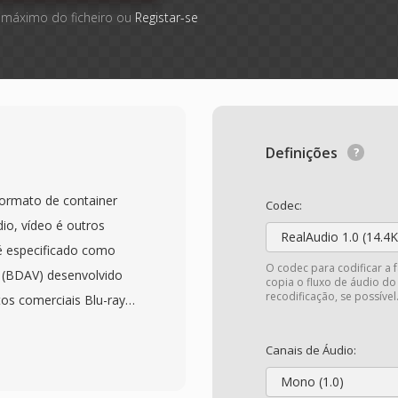
 máximo do ficheiro ou
Registar-se
Definições
ormato de container
Codec:
io, vídeo é outros
RealAudio 1.0 (14.4K
é especificado como
O codec para codificar a 
o (BDAV) desenvolvido
copia o fluxo de áudio do
recodificação, se possível
tos comerciais Blu-ray
nvolvem conteúdo em
m um cabecalho de
Canais de Áudio:
do antes de cada pacote
Mono (1.0)