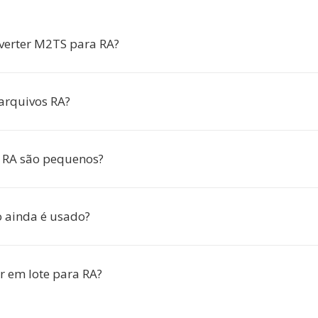
verter M2TS para RA?
arquivos RA?
 RA são pequenos?
 ainda é usado?
r em lote para RA?