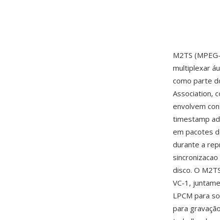
M2TS (MPEG-2
multiplexar á
como parte do
Association, 
envolvem con
timestamp adi
em pacotes d
durante a rep
sincronizacao
disco. O M2TS
VC-1, juntam
LPCM para so
para gravação