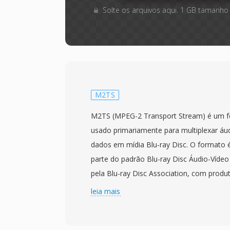
Solte os arquivos aqui. 1 GB tamanho
M2TS
M2TS (MPEG-2 Transport Stream) é um f
usado primariamente para multiplexar áud
dados em mídia Blu-ray Disc. O formato 
parte do padrão Blu-ray Disc Áudio-Víde
pela Blu-ray Disc Association, com produ
lancados em 2006. Os arquivos M2TS e
leia mais
pacotes de transport stream MPEG-2 co
timestamp adicional de 4 bytes adiciona