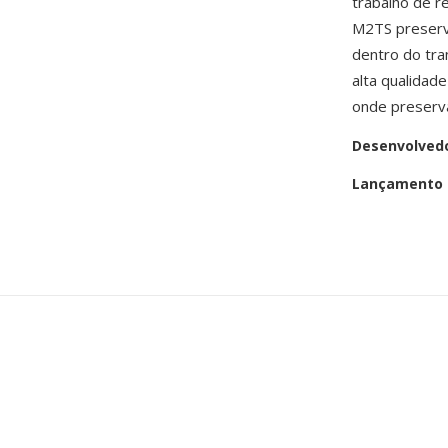
trabalho de r
M2TS preserva
dentro do tra
alta qualidad
onde preserva
Desenvolved
Lançamento i