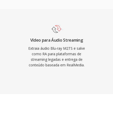
total da fonte é
m codificação de taxa
aptativo de múltiplas
etados para minimizar
 não confiáveis. No
centenas de milhões de
ependiam do RealAudio
Vídeo para Áudio Streaming
ao técnica duradoura foi
Extraia áudio Blu-ray M2TS e salve
adaptativa que
como RA para plataformas de
streaming legadas e entrega de
LS e DASH. Embora
conteúdo baseada em RealMedia.
s acervos de conteúdo
 precisam de conversão