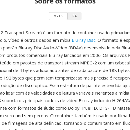
Sobre os formatos
M2TS
RA
 Transport Stream) é um formato de container usado primaria
udio, vídeo é outros dados em mídia
Blu-ray Disc
. O formato é es
 padrão Blu-ray Disc Áudio-Vídeo (BDAV) desenvolvido pela Blu-
com produtos comerciais Blu-ray lancados em 2006. Os arquivos
teúdo em pacotes de transport stream MPEG-2 com um cabecal
cional de 4 bytes adicionado antes de cada pacote de 188 bytes
e 192 bytes que permitem temporizacao mais precisa é recuper
rodução de disco optico. Essa estrutura de pacote estendida aju
 ao lidar com às velocidades de leitura variaveis inerentes a míd
 suporta os principais codecs de vídeo Blu-ray incluindo H.264/
ente com formatos de áudio como Dolby TrueHD, DTS-HD Master
m surround sem perdas. O container também é usado por filma
 de filmagens de alta definição, tornando-o comum tanto em flu