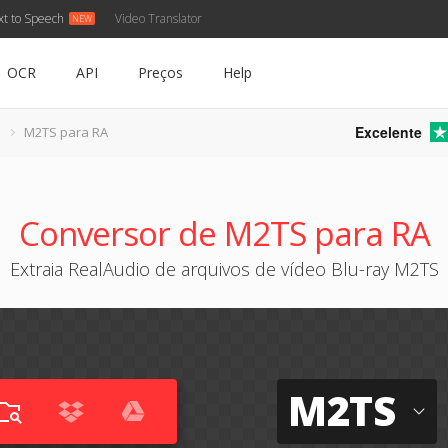
xt to Speech
Video Translator
OCR
API
Preços
Help
Excelente
M2TS para RA
Conversor de M2TS para RA
Extraia RealAudio de arquivos de vídeo Blu-ray M2TS
M2TS