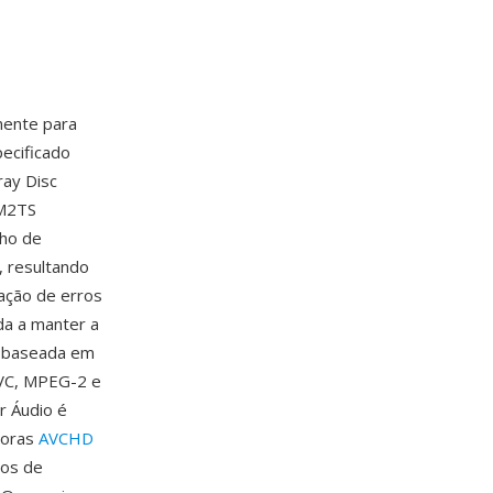
mente para
pecificado
ray Disc
 M2TS
ho de
, resultando
ação de erros
da a manter a
ia baseada em
AVC, MPEG-2 e
 Áudio é
doras
AVCHD
xos de