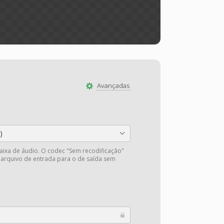
Avançadas
)
faixa de áudio. O codec "Sem recodificação"
 arquivo de entrada para o de saída sem
.