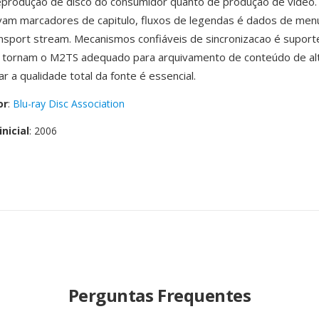
eprodução de disco do consumidor quanto de produção de vídeo.
m marcadores de capitulo, fluxos de legendas é dados de menu
nsport stream. Mecanismos confiáveis de sincronizacao é suport
e tornam o M2TS adequado para arquivamento de conteúdo de alt
r a qualidade total da fonte é essencial.
or
:
Blu-ray Disc Association
nicial
: 2006
Perguntas Frequentes