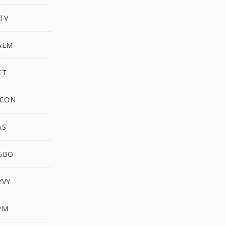
TV
PALM
CT
ICON
AS
RGBO
YVY
PM