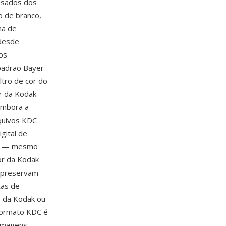
ssados dos
o de branco,
ma de
 desde
os
padrão Bayer
ltro de cor do
or da Kodak
Embora a
quivos KDC
gital de
dak — mesmo
or da Kodak
C preservam
tas de
s da Kodak ou
 formato KDC é
 imagens