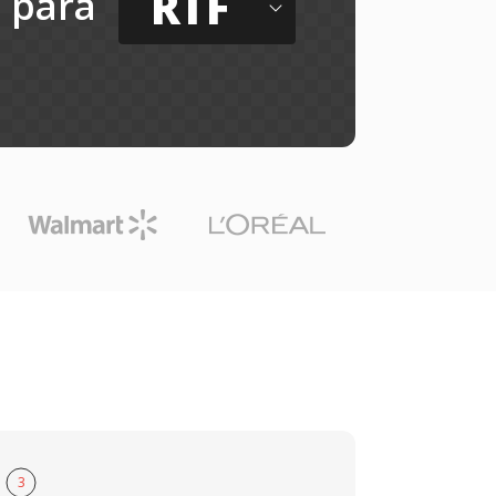
RTF
para
3