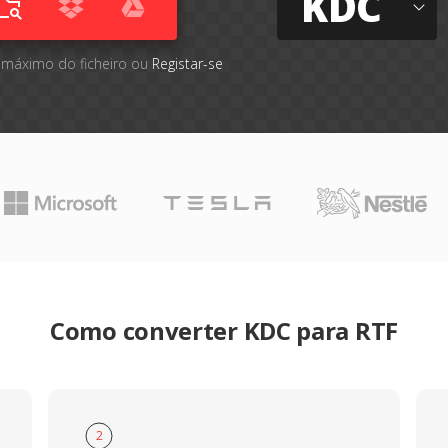
KDC
 máximo do ficheiro ou
Registar-se
Como converter KDC para RTF
2