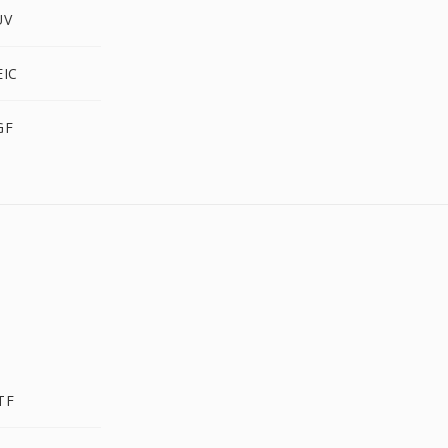
UV
EIC
GF
TF