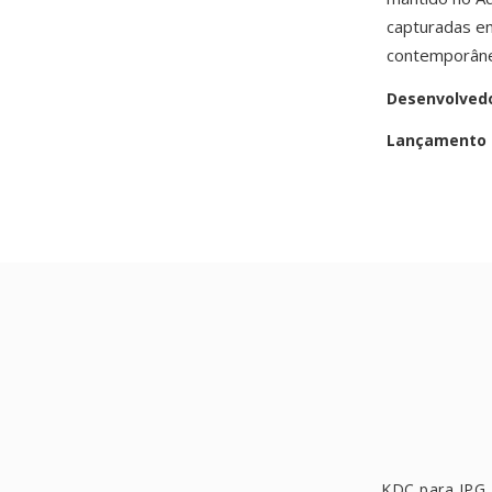
capturadas e
contemporâne
Desenvolved
Lançamento i
KDC para JPG