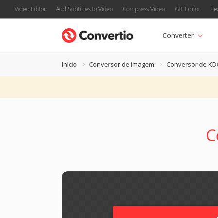
Video Editor
Add Subtitles to Video
Compress Video
GIF Editor
Te
Converter
Início
Conversor de imagem
Conversor de KD
C