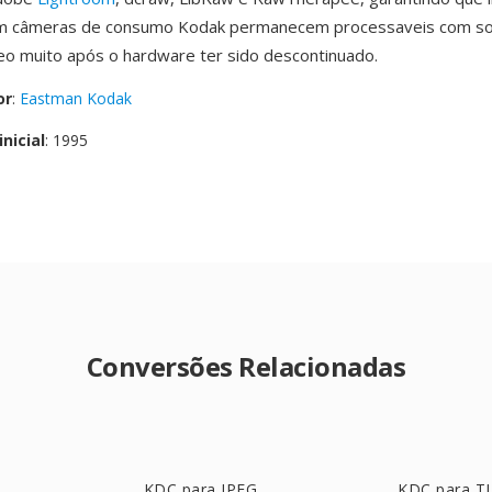
m câmeras de consumo Kodak permanecem processaveis com s
o muito após o hardware ter sido descontinuado.
or
:
Eastman Kodak
nicial
: 1995
Conversões Relacionadas
KDC para JPEG
KDC para T