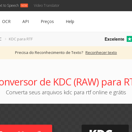
xt to Speech
Video Translator
OCR
API
Preços
Help
Excelente
C
KDC para RTF
Precisa do Reconhecimento de Texto?
Reconhecer texto
onversor de KDC (RAW) para R
Converta seus arquivos kdc para rtf online e grátis