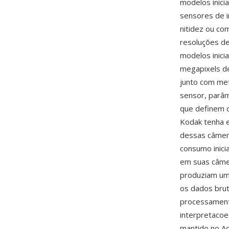
modelos inic
sensores de 
nitidez ou co
resoluções de
modelos inic
megapixels d
junto com met
sensor, parâm
que definem c
Kodak tenha 
dessas câmera
consumo inic
em suas câme
produziam uma
os dados brut
processament
interpretacoe
mantido no 