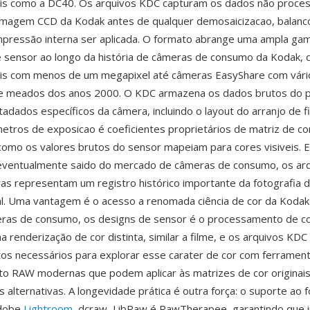
iais como a DC40. Os arquivos KDC capturam os dados não proce
imagem CCD da Kodak antes de qualquer demosaicizacao, balanc
mpressão interna ser aplicada. O formato abrange uma ampla ga
 sensor ao longo da história de câmeras de consumo da Kodak,
iais com menos de um megapixel até câmeras EasyShare com vári
e meados dos anos 2000. O KDC armazena os dados brutos do 
adados específicos da câmera, incluindo o layout do arranjo de fi
etros de exposicao é coeficientes proprietários de matriz de c
omo os valores brutos do sensor mapeiam para cores visiveis. 
eventualmente saido do mercado de câmeras de consumo, os ar
s representam um registro histórico importante da fotografia di
ial. Uma vantagem é o acesso a renomada ciência de cor da Ko
ras de consumo, os designs de sensor é o processamento de c
 renderização de cor distinta, similar a filme, e os arquivos KD
os necessários para explorar esse carater de cor com ferramen
o RAW modernas que podem aplicar às matrizes de cor originai
s alternativas. A longevidade prática é outra força: o suporte ao
Adobe
Lightroom
, dcraw, LibRaw é RawTherapee, garantindo que