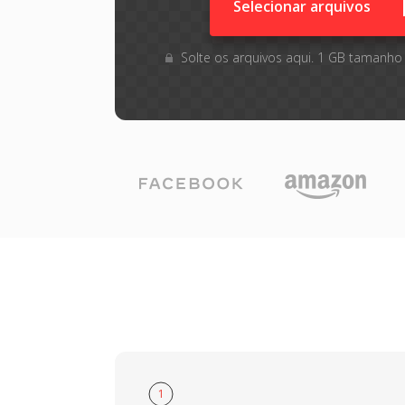
Selecionar arquivos
Solte os arquivos aqui. 1 GB tamanho
1