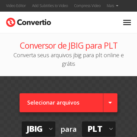
Video Editor
Add Subtitles to Video
Compress Video
Mais
Conversor de JBIG para PLT
Converta seus arquivos jbig para plt online e
grátis
Selecionar arquivos
JBIG
PLT
para