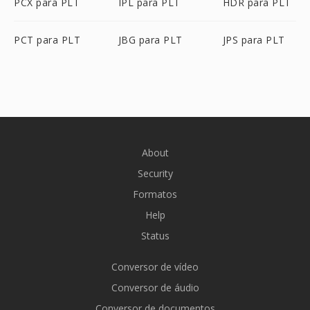
PCX para PLT
IPL para PLT
HDR para PLT
PCT para PLT
JBG para PLT
JPS para PLT
About
Security
Formatos
Help
Status
Conversor de vídeo
Conversor de áudio
Conversor de documentos