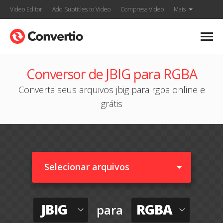
Video Editor
Add Subtitles to Video
Compress Video
Mais
Conversor de JBIG para RGBA
Converta seus arquivos jbig para rgba online e
grátis
Selecionar arquivos
JBIG
RGBA
para