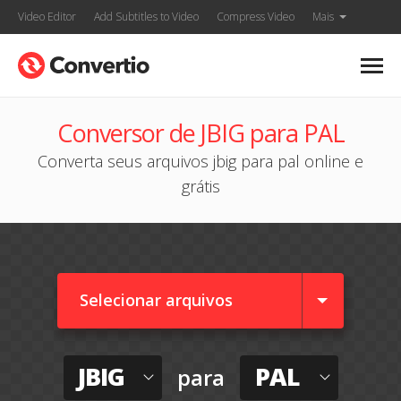
Video Editor
Add Subtitles to Video
Compress Video
Mais
Conversor de JBIG para PAL
Converta seus arquivos jbig para pal online e
grátis
Selecionar arquivos
JBIG
PAL
para