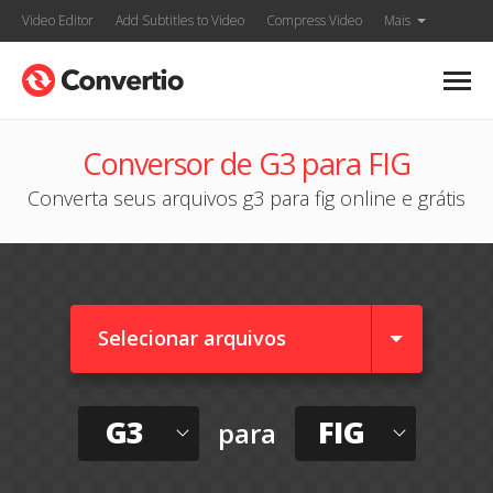
Video Editor
Add Subtitles to Video
Compress Video
Mais
Conversor de G3 para FIG
Converta seus arquivos g3 para fig online e grátis
Selecionar arquivos
G3
FIG
para