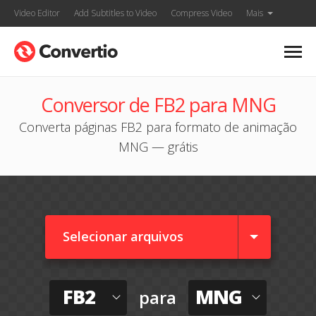
Video Editor
Add Subtitles to Video
Compress Video
Mais
Conversor de FB2 para MNG
Converta páginas FB2 para formato de animação
MNG — grátis
Selecionar arquivos
FB2
MNG
para