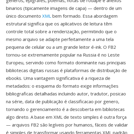
gêneros, epigrafes, poemas, notas de rodape é anexos
binarios (tipicamente imagens de capa) — dentro de um
único documento
XML
bem formado. Essa abordagem
estrutural significa que os aplicativos de leitura têm
controle total sobre a renderização, permitindo que o
mesmo arquivo se adapte perfeitamente a uma tela
pequena de celular ou a um grande leitor é-ink. O FB2
tornou-se extremamente popular na Russia é no Leste
Europeu, servindo como formato dominante nas principais
bibliotecas digitais russas é plataformas de distribuição de
ebooks. Uma vantagem significativa é a riqueza de
metadados: o esquema do formato exige informações
bibliograficas detalhadas incluindo autor, tradutor, posicao
na série, data de publicação é classificacao por genero,
tornando o gerenciamento é a descoberta em bibliotecas
algo direto. A base em XML de texto simples é outra força
— arquivos FB2 são legíveis por humanos, fáceis de validar
é simples de transformar usando ferramentas XML padrão