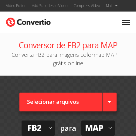
Video Editor
Add Subtitles to Video
Compress Video
Mais
Conversor de FB2 para MAP
Converta FB2 para imagens colormap MAP —
grátis online
Selecionar arquivos
FB2
MAP
para