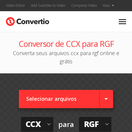
Video Editor
Add Subtitles to Video
Compress Video
Mais
Conversor de CCX para RGF
Converta seus arquivos ccx para rgf online e
grátis
Selecionar arquivos
CCX
RGF
para