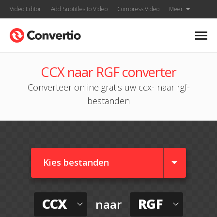
Video Editor
Add Subtitles to Video
Compress Video
Meer
CCX naar RGF converter
Converteer online gratis uw ccx- naar rgf-
bestanden
Kies bestanden
CCX
RGF
naar