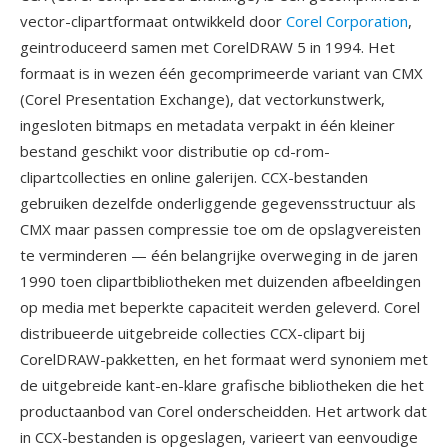
vector-clipartformaat ontwikkeld door
Corel Corporation
,
geintroduceerd samen met CorelDRAW 5 in 1994. Het
formaat is in wezen één gecomprimeerde variant van CMX
(Corel Presentation Exchange), dat vectorkunstwerk,
ingesloten bitmaps en metadata verpakt in één kleiner
bestand geschikt voor distributie op cd-rom-
clipartcollecties en online galerijen. CCX-bestanden
gebruiken dezelfde onderliggende gegevensstructuur als
CMX maar passen compressie toe om de opslagvereisten
te verminderen — één belangrijke overweging in de jaren
1990 toen clipartbibliotheken met duizenden afbeeldingen
op media met beperkte capaciteit werden geleverd. Corel
distribueerde uitgebreide collecties CCX-clipart bij
CorelDRAW-pakketten, en het formaat werd synoniem met
de uitgebreide kant-en-klare grafische bibliotheken die het
productaanbod van Corel onderscheidden. Het artwork dat
in CCX-bestanden is opgeslagen, varieert van eenvoudige