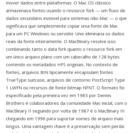
mover dados entre plataformas. O Mac OS clássico
armazenava fontes usando o resource fork — um fluxo de
dados secundario invisivel para sistemas não-Mac — o que
significava que simplesmente copiar uma fonte de Mac
para um PC Windows ou servidor Unix eliminaria os dados
reais da fonte inteiramente. O MacBinary resolve isso
combinando tanto o data fork quanto o resource fork em
um único arquivo plano com um cabecalho de 128 bytes
contendo os metadados HFS originais. No contexto de
fontes, arquivos BIN tipicamente encapsulam fontes
TrueType suitcase, arquivos de contorno PostScript Type
1 LWFN ou recursos de fonte bitmap NFNT. O formato foi
especificado pela primeira vez em 1985 por Dennis
Brothers é colaboradores da comunidade Mac inicial, com o
MacBinary II seguindo por volta de 1987 é o MacBinary III
chegando em 1996 para suportar nomes de arquivo mais
longos. Uma vantagem chave é a preservação sem perda: