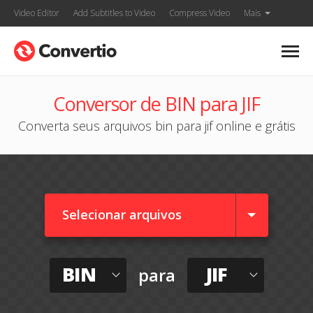
Video Editor
Add Subtitles to Video
Compress Video
Mais
Conversor de BIN para JIF
Converta seus arquivos bin para jif online e grátis
Selecionar arquivos
BIN
JIF
para