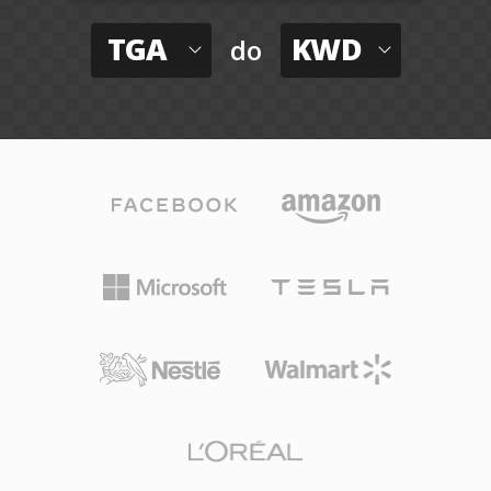
TGA
KWD
do