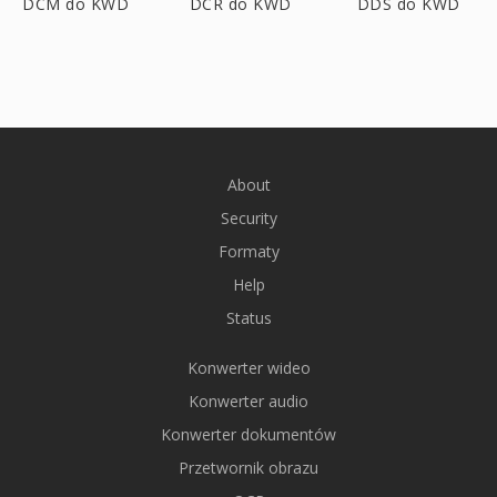
DCM do KWD
DCR do KWD
DDS do KWD
About
Security
Formaty
Help
Status
Konwerter wideo
Konwerter audio
Konwerter dokumentów
Przetwornik obrazu