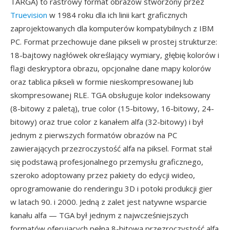
TARGA) to rastrowy format obrazów stworzony przez
Truevision
w 1984 roku dla ich linii kart graficznych
zaprojektowanych dla komputerów kompatybilnych z IBM
PC. Format przechowuje dane pikseli w prostej strukturze:
18-bajtowy nagłówek określający wymiary, głębię kolorów i
flagi deskryptora obrazu, opcjonalne dane mapy kolorów
oraz tablica pikseli w formie nieskompresowanej lub
skompresowanej RLE. TGA obsługuje kolor indeksowany
(8-bitowy z paletą), true color (15-bitowy, 16-bitowy, 24-
bitowy) oraz true color z kanałem alfa (32-bitowy) i był
jednym z pierwszych formatów obrazów na PC
zawierających przezroczystość alfa na piksel. Format stał
się podstawą profesjonalnego przemysłu graficznego,
szeroko adoptowany przez pakiety do edycji wideo,
oprogramowanie do renderingu 3D i potoki produkcji gier
w latach 90. i 2000. Jedną z zalet jest natywne wsparcie
kanału alfa — TGA był jednym z najwcześniejszych
formatów oferujących pełną 8-bitową przezroczystość alfa