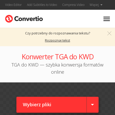
Video Editor
Add Subtitles to Video
Compress Video
Więcej
Czy potrzebny do rozpoznawania tekstu?
Rozpoznaj tekst
Konwerter TGA do KWD
TGA do KWD — szybka konwersja formatów
online
Wybierz pliki