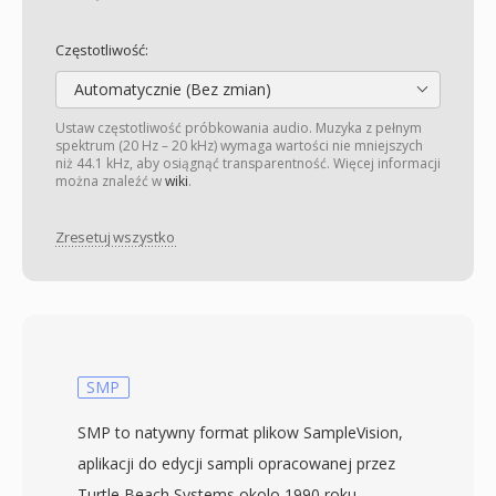
Częstotliwość:
Automatycznie (Bez zmian)
Ustaw częstotliwość próbkowania audio. Muzyka z pełnym
spektrum (20 Hz – 20 kHz) wymaga wartości nie mniejszych
niż 44.1 kHz, aby osiągnąć transparentność. Więcej informacji
można znaleźć w
wiki
.
Zresetuj wszystko
SMP
SMP to natywny format plikow SampleVision,
aplikacji do edycji sampli opracowanej przez
Turtle Beach Systems okolo 1990 roku.