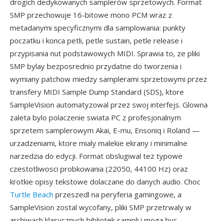
drogich dedykowanych samplerów sprzetowych. Format
SMP przechowuje 16-bitowe mono PCM wraz z
metadanymi specyficznymi dla samplowania: punkty
poczatku i konca petli, petle sustain, petle release i
przypisania nut podstawowych MIDI. Sprawia to, ze pliki
SMP bylay bezposrednio przydatne do tworzenia i
wymiany patchow miedzy samplerami sprzetowymi przez
transfery MIDI Sample Dump Standard (SDS), ktore
SampleVision automatyzowal przez swoj interfejs. Glowna
zaleta bylo polaczenie swiata PC z profesjonalnym
sprzetem samplerowym Akai, E-mu, Ensoniq i Roland —
urzadzeniami, ktore mialy malekie ekrany i minimalne
narzedzia do edycji. Format obslugiwal tez typowe
czestotliwosci probkowania (22050, 44100 Hz) oraz
krotkie opisy tekstowe dolaczane do danych audio. Choc
Turtle Beach
przeszedl na peryferia gamingowe, a
SampleVision zostal wycofany, pliki SMP przetrwaly w
archiwach klasycznych bibliotek sampli i moga byc