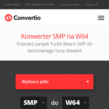
Video Editor
Add Subtitles to Video
Compress Video
Więcej
Konwerter SMP na W64
Przenieś sample Turtle Beach SMP do
bezstratnego Sony Wave64
Wybierz pliki
SMP
W64
do