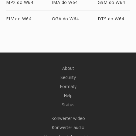
MP2 do W64
IMA do W64
GSM do W64
FLV do W64
OGA do W64
DTS do W64
About
Security
Formaty
Help
Status
Konwerter wideo
Konwerter audio