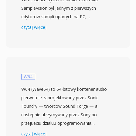
SampleVision byl jednym z pierwszych
edytorow sampli opartych na PC,
pozwalajacym muzykom wizualizowac
czytaj więcej
przebiegi falowe na ekranie i wykonywac
operacje wycinania, kopiowania, wklejania oraz
edycji punktow petli — mozliwosci wczesniej
ograniczone do drogich dedykowanych
samplerów sprzetowych. Format SMP
przechowuje 16-bitowe mono PCM wraz z
W64
metadanymi specyficznymi dla samplowania:
W64 (Wave64) to 64-bitowy kontener audio
punkty poczatku i konca petli, petle sustain,
pierwotnie zaprojektowany przez Sonic
petle release i przypisania nut podstawowych
Foundry — tworcow Sound Forge — a
MIDI. Sprawia to, ze pliki SMP bylay
nastepnie utrzymywany przez Sony po
bezposrednio przydatne do tworzenia i
przejueciu dzialuu oprogramowania
wymiany patchow miedzy samplerami
desktopowego Sonic Foundry w 2003 roku.
czytaj więcej
sprzetowymi przez transfery MIDI Sample