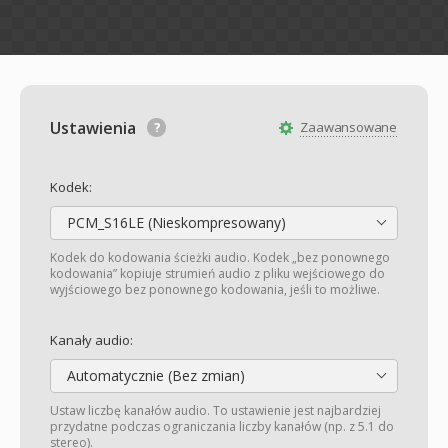
Ustawienia
Zaawansowane
Kodek:
PCM_S16LE (Nieskompresowany)
Kodek do kodowania ścieżki audio. Kodek „bez ponownego
kodowania” kopiuje strumień audio z pliku wejściowego do
wyjściowego bez ponownego kodowania, jeśli to możliwe.
Kanały audio:
Automatycznie (Bez zmian)
Ustaw liczbę kanałów audio. To ustawienie jest najbardziej
przydatne podczas ograniczania liczby kanałów (np. z 5.1 do
stereo).