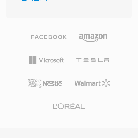
Format bezposrednio rozwiazuje problem
Dump Standard (SDS), ktore SampleVision
limitu rozmiaru pliku wynoszacego 4 GB,
automatyzowal przez swoj interfejs. Glowna
narzuconego przez 32-bitowa specyfikacje
zaleta bylo polaczenie swiata PC z
RIFF/WAV firmy Microsoft — ograniczenie,
profesjonalnym sprzetem samplerowym Akai,
ktore staje sie problematyczne podczas dlugich
E-mu, Ensoniq i Roland — urzadzeniami, ktore
sesji nagraniowych, wielokanalowych
mialy malekie ekrany i minimalne narzedzia do
rejestracji czy produkcji o wysokiej
edycji. Format obslugiwal tez typowe
czestotliwosci probkowania. W64 osiaga to,
czestotliwosci probkowania (22050, 44100 Hz)
rozszerzajac identyfikatory blokow i pola
oraz krotkie opisy tekstowe dolaczane do
rozmiaru do 64 bitow, uzywajac
danych audio. Choc Turtle Beach przeszedl na
identyfikatorow GUID zamiast
peryferia gamingowe, a SampleVision zostal
czteroznakowych kodow. Ta zmiana
wycofany, pliki SMP przetrwaly w archiwach
strukturalna pozwala plikom osiagac rozmiary
klasycznych bibliotek sampli i moga byc
mierzone w eksabajtach, efektywnie usuwajac
konwertowane za pomoca SoX.
wszelkie praktyczne ograniczenia pamieci.
Format obsluguje dowolne czestotliwosci