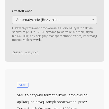
Częstotliwość:
Automatycznie (Bez zmian)
Ustaw częstotliwość próbkowania audio. Muzyka z pełnym
spektrum (20 Hz – 20 kHz) wymaga wartości nie mniejszych
niż 44.1 kHz, aby osiągnąć transparentność. Więcej informacji
można znaleźć w
wiki
.
Zresetuj wszystko
SMP
SMP to natywny format plikow SampleVision,
aplikacji do edycji sampli opracowanej przez
Turtle Beach Systems okolo 1990 roku.