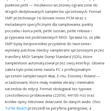
punktow petli — mozliwosci wczesniej ograniczone do
drogich dedykowanych samplerów sprzetowych. Format
SMP przechowuje 16-bitowe mono PCM wraz z
metadanymi specyficznymi dla samplowania: punkty
poczatku i konca petli, petle sustain, petle release i
przypisania nut podstawowych MIDI. Sprawia to, ze pliki
SMP bylay bezposrednio przydatne do tworzenia i
wymiany patchow miedzy samplerami sprzetowymi przez
transfery MIDI Sample Dump Standard (SDS), ktore
SampleVision automatyzowal przez swoj interfejs. Glowna
zaleta bylo polaczenie swiata PC z profesjonalnym
sprzetem samplerowym Akai, E-mu, Ensoniq i Roland —
urzadzeniami, ktore mialy malekie ekrany i minimalne
narzedzia do edycji. Format obslugiwal tez typowe
czestotliwosci probkowania (22050, 44100 Hz) oraz
krotkie opisy tekstowe dolaczane do danych audio. Choc
Turtle Beach
przeszedl na peryferia gamingowe, a