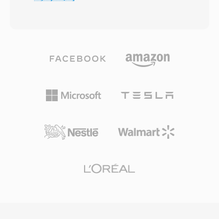
wynoszacy 4 GB, ktory ogranicza WAV i AIFF,
Dump Standard (SDS), ktore SampleVision
teoretycznie obslugujac nieograniczona
automatyzowal przez swoj interfejs. Glowna
dlugosc. Kontener moze zawieerac praktycznie
zaleta bylo polaczenie swiata PC z
dowolny kodek — AAC, ALAC, MP3, liniowe
profesjonalnym sprzetem samplerowym Akai,
PCM, IMA ADPCM i wiele innych — w jednym,
E-mu, Ensoniq i Roland — urzadzeniami, ktore
ujednoliconym opakowaniu. Jego architektura
mialy malekie ekrany i minimalne narzedzia do
blokowa przechowuje audio wraz z bogatymi
edycji. Format obslugiwal tez typowe
metadanymi, w tym ukladami kanalow,
czestotliwosci probkowania (22050, 44100 Hz)
regionami znacznikow, adnotacjami i danymi
oraz krotkie opisy tekstowe dolaczane do
MIDI. Kluczowa zaleta jest obsluga bardzo
danych audio. Choc Turtle Beach przeszedl na
dlugich nagran: nadawcy i rejestratorzy
peryferia gamingowe, a SampleVision zostal
terenowi moga rejestrowac godziny cioglego
wycofany, pliki SMP przetrwaly w archiwach
audio bez ograniczen rozmiaru. Elastyczna
klasycznych bibliotek sampli i moga byc
obsluga kodekow to kolejny atut, poniewaz
konwertowane za pomoca SoX.
jeden kontener dziala zarowno z bezstratnym
audio 24-bit/192 kHz, jak i ze skompresowana