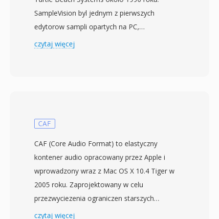
SampleVision byl jednym z pierwszych
edytorow sampli opartych na PC,
pozwalajacym muzykom wizualizowac
czytaj więcej
przebiegi falowe na ekranie i wykonywac
operacje wycinania, kopiowania, wklejania oraz
edycji punktow petli — mozliwosci wczesniej
ograniczone do drogich dedykowanych
samplerów sprzetowych. Format SMP
przechowuje 16-bitowe mono PCM wraz z
CAF
metadanymi specyficznymi dla samplowania:
CAF (Core Audio Format) to elastyczny
punkty poczatku i konca petli, petle sustain,
kontener audio opracowany przez Apple i
petle release i przypisania nut podstawowych
wprowadzony wraz z Mac OS X 10.4 Tiger w
MIDI. Sprawia to, ze pliki SMP bylay
2005 roku. Zaprojektowany w celu
bezposrednio przydatne do tworzenia i
przezwyciezenia ograniczen starszych
wymiany patchow miedzy samplerami
formatow, CAF eliminuje pułap rozmiaru pliku
czytaj więcej
sprzetowymi przez transfery MIDI Sample