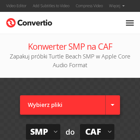
Video Editor
Add Subtitles to Video
Compress Video
Więcej
Konwerter SMP na CAF
Zapakuj próbki Turtle Beach SMP w Apple Core
Audio Format
Wybierz pliki
SMP
CAF
do