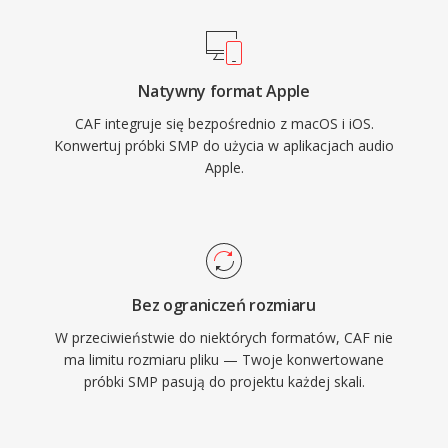
mowa. Framework Core Audio firmy Apple
zapewnia natywna obsluge na macOS i iOS,
gwarantujac odtwarzanie o niskim opoznieniu
Natywny format Apple
w profesjonalnych aplikacjach, takich jak Logic
CAF integruje się bezpośrednio z macOS i iOS.
Pro i Final Cut Pro. Dla przepływow pracy w
Konwertuj próbki SMP do użycia w aplikacjach audio
ekosystemie Apple wymagajacych zarowno
Apple.
wszechstronnosci, jak i skalowalnosci, CAF jest
wyjatkowo wydajnym wyborem.
Bez ograniczeń rozmiaru
W przeciwieństwie do niektórych formatów, CAF nie
ma limitu rozmiaru pliku — Twoje konwertowane
próbki SMP pasują do projektu każdej skali.