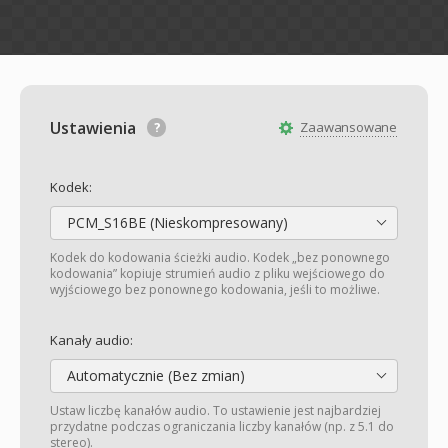
Ustawienia
Zaawansowane
Kodek:
PCM_S16BE (Nieskompresowany)
Kodek do kodowania ścieżki audio. Kodek „bez ponownego
kodowania” kopiuje strumień audio z pliku wejściowego do
wyjściowego bez ponownego kodowania, jeśli to możliwe.
Kanały audio:
Automatycznie (Bez zmian)
Ustaw liczbę kanałów audio. To ustawienie jest najbardziej
przydatne podczas ograniczania liczby kanałów (np. z 5.1 do
stereo).