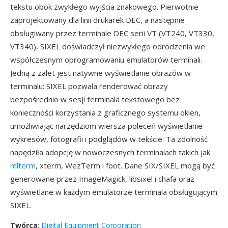
tekstu obok zwykłego wyjścia znakowego. Pierwotnie
zaprojektowany dla linii drukarek DEC, a następnie
obsługiwany przez terminale DEC serii VT (VT240, VT330,
VT340), SIXEL doświadczył niezwykłego odrodzenia we
współczesnym oprogramowaniu emulatorów terminali.
Jedną z zalet jest natywne wyświetlanie obrazów w
terminalu: SIXEL pozwala renderować obrazy
bezpośrednio w sesji terminala tekstowego bez
konieczności korzystania z graficznego systemu okien,
umożliwiając narzędziom wiersza poleceń wyświetlanie
wykresów, fotografii i podglądów w tekście. Ta zdolność
napędziła adopcję w nowoczesnych terminalach takich jak
mlterm
, xterm, WezTerm i foot. Dane SIX/SIXEL mogą być
generowane przez ImageMagick, libsixel i chafa oraz
wyświetlane w każdym emulatorze terminala obsługującym
SIXEL.
Twórca
:
Digital Equipment Corporation