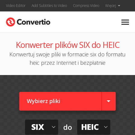
Video Editor
Add Subtitles to Video
Compress Video
Więcej
Konwerter plików SIX do HEIC
Konwertuj swoje pliki w formacie six do formatu
heic przez Internet i bezpłatnie
Wybierz pliki
SIX
HEIC
do