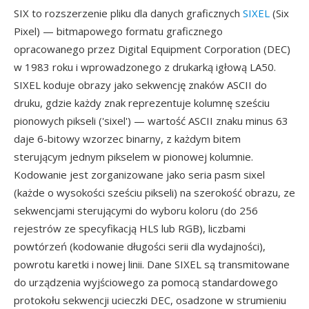
SIX to rozszerzenie pliku dla danych graficznych
SIXEL
(Six
Pixel) — bitmapowego formatu graficznego
opracowanego przez Digital Equipment Corporation (DEC)
w 1983 roku i wprowadzonego z drukarką igłową LA50.
SIXEL koduje obrazy jako sekwencję znaków ASCII do
druku, gdzie każdy znak reprezentuje kolumnę sześciu
pionowych pikseli ('sixel') — wartość ASCII znaku minus 63
daje 6-bitowy wzorzec binarny, z każdym bitem
sterującym jednym pikselem w pionowej kolumnie.
Kodowanie jest zorganizowane jako seria pasm sixel
(każde o wysokości sześciu pikseli) na szerokość obrazu, ze
sekwencjami sterującymi do wyboru koloru (do 256
rejestrów ze specyfikacją HLS lub RGB), liczbami
powtórzeń (kodowanie długości serii dla wydajności),
powrotu karetki i nowej linii. Dane SIXEL są transmitowane
do urządzenia wyjściowego za pomocą standardowego
protokołu sekwencji ucieczki DEC, osadzone w strumieniu