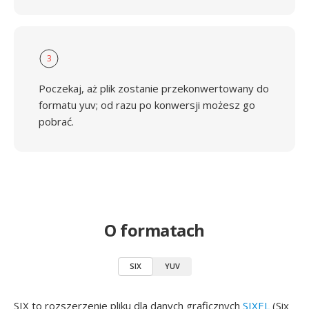
3
Poczekaj, aż plik zostanie przekonwertowany do
formatu yuv; od razu po konwersji możesz go
pobrać.
O formatach
SIX
YUV
SIX to rozszerzenie pliku dla danych graficznych
SIXEL
(Six