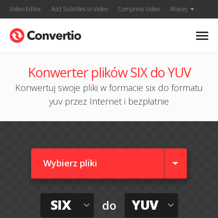
Video Editor
Add Subtitles to Video
Compress Video
Więcej
Konwerter plików SIX do YUV
Konwertuj swoje pliki w formacie six do formatu
yuv przez Internet i bezpłatnie
Wybierz pliki
SIX
YUV
do