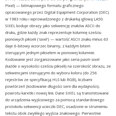
Pixel) — bitmapowego formatu graficznego
opracowanego przez Digital Equipment Corporation (DEC)
w 1983 roku i wprowadzonego z drukarką igłową LA50.
SIXEL koduje obrazy jako sekwencję znaków ASCII do
druku, gdzie każdy znak reprezentuje kolumnę sześciu
pionowych pikseli ('sixel') — wartość ASCII znaku minus 63
daje 6-bitowy wzorzec binarny, z każdym bitem
sterującym jednym pikselem w pionowej kolumnie.
Kodowanie jest zorganizowane jako seria pasm sixel
(każde o wysokości sześciu pikseli) na szerokość obrazu, ze
sekwencjami sterującymi do wyboru koloru (do 256
rejestrów ze specyfikacją HLS lub RGB), liczbami
powtórzeń (kodowanie długości serii dla wydajności),
powrotu karetki i nowej linii. Dane SIXEL są transmitowane
do urządzenia wyjściowego za pomocą standardowego
protokołu sekwencji ucieczki DEC, osadzone w strumieniu
tekstu obok zwykłego wyjścia znakowego. Pierwotnie