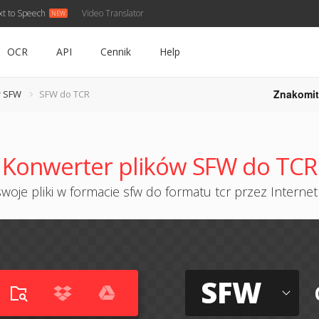
xt to Speech
Video Translator
OCR
API
Cennik
Help
Znakomit
r SFW
SFW do TCR
Konwerter plików SFW do TCR
woje pliki w formacie sfw do formatu tcr przez Internet 
SFW