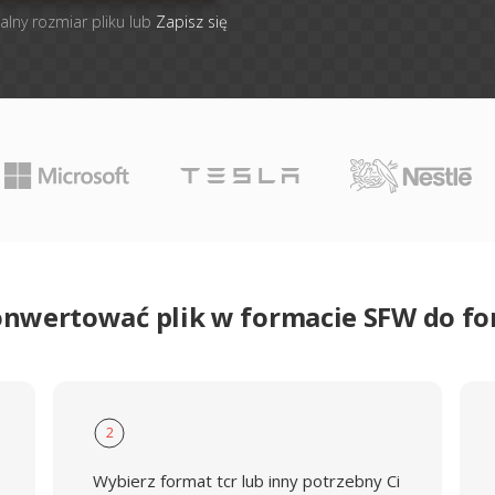
alny rozmiar pliku lub
Zapisz się
onwertować plik w formacie SFW do f
2
Wybierz format tcr lub inny potrzebny Ci