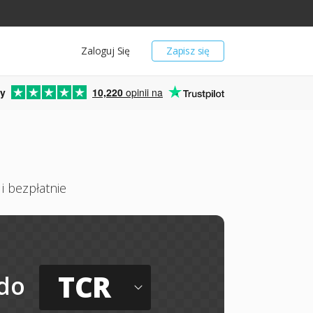
Zaloguj Się
Zapisz się
y
10,220
opinii na
i bezpłatnie
TCR
do