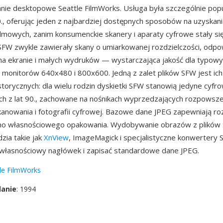
ie desktopowe Seattle FilmWorks. Usługa była szczególnie pop
0., oferując jeden z najbardziej dostępnych sposobów na uzyskan
filmowych, zanim konsumenckie skanery i aparaty cyfrowe stały s
 SFW zwykle zawierały skany o umiarkowanej rozdzielczości, odp
na ekranie i małych wydruków — wystarczająca jakość dla typo
i monitorów 640x480 i 800x600. Jedną z zalet plików SFW jest ich
storycznych: dla wielu rodzin dyskietki SFW stanowią jedyne cyfr
ch z lat 90., zachowane na nośnikach wyprzedzających rozpowsze
owania i fotografii cyfrowej. Bazowe dane JPEG zapewniają ro
o własnościowego opakowania. Wydobywanie obrazów z plików 
zia takie jak
XnView
, ImageMagick i specjalistyczne konwertery
własnościowy nagłówek i zapisać standardowe dane JPEG.
le FilmWorks
danie
: 1994