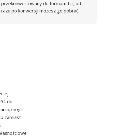
przekonwertowany do formatu tcr; od
razu po konwersji możesz go pobrać.
niej
994 do
ania, mogli
ub zamiast
G
własnościowe