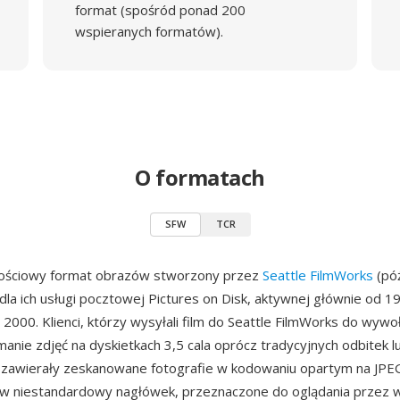
format (spośród ponad 200
wspieranych formatów).
O formatach
SFW
TCR
ościowy format obrazów stworzony przez
Seattle FilmWorks
(póź
la ich usługi pocztowej Pictures on Disk, aktywnej głównie od 1
 2000. Klienci, którzy wysyłali film do Seattle FilmWorks do wywoł
anie zdjęć na dyskietkach 3,5 cala oprócz tradycyjnych odbitek l
FW zawierały zeskanowane fotografie w kodowaniu opartym na JPE
 niestandardowy nagłówek, przeznaczone do oglądania przez 