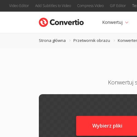
Video Editor
Add Subtitles to Video
Compress Video
GIF Editor
Te
Konwertuj
Strona główna
Przetwornik obrazu
Konwerte
Konwertuj s
Wybierz pliki