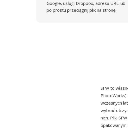
Google, usługi Dropbox, adresu URL lub
po prostu przeciągnij plik na stronę.
SFW to własn
PhotoWorks) d
wczesnych lat
wybrać otrzym
nich. Pliki S
opakowanym w