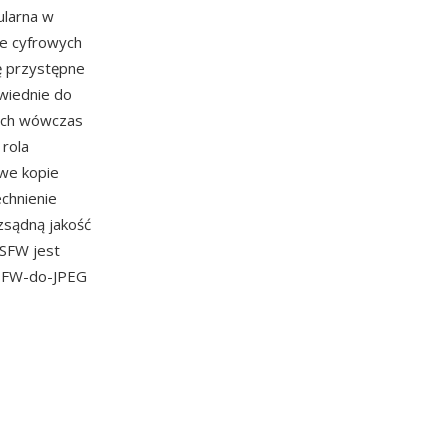
ularna w
ie cyfrowych
ię przystępne
owiednie do
wych wówczas
 rola
owe kopie
chnienie
zsądną jakość
SFW jest
 SFW-do-JPEG