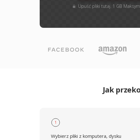
Upuść pliki tutaj. 1 GB Maksym
Jak przek
1
Wybierz pliki z komputera, dysku