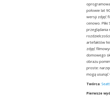
oprogramowan
połowie lat 9
wersji zdjęć 
cenowo. Pliki
przeglądania 
rozdzielczośc
artefaktów hi
zdjęć filmowy
domowego skan
obrazu pomim
proste: narzęd
mogą usunąć 
Twórca
:
Seatt
Pierwsze wy